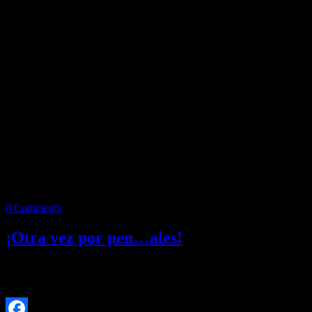
0 Comments
¡Otra vez por pen…ales!
Redacción/SV La maldición de los penales volvió al Estadio
BBVA, ya que tras empatar 1-1 en el tiempo regular, Rayados