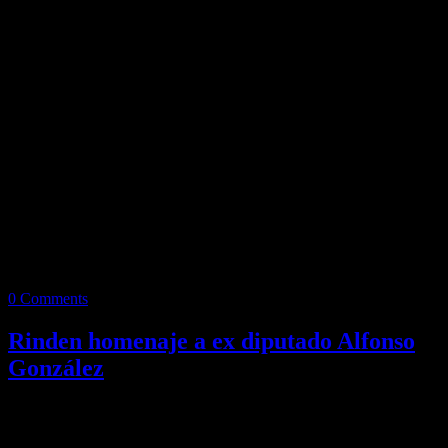
0 Comments
Rinden homenaje a ex diputado Alfonso
González
Redacción/SV Los diputados que forman parte de la Septuagésima
Cuarta Legislatura del Congreso del Estado rindieron un homenaje
de cuerpo