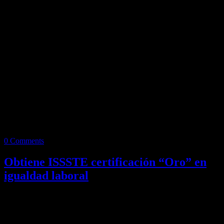
0 Comments
Obtiene ISSSTE certificación “Oro” en
igualdad laboral
Redacción/SV CIUDAD DE MÉXICO.- El ISSSTE que dirige
Florentino Castro López, obtuvo el Certificado Oro de la Norma
Mexicana en