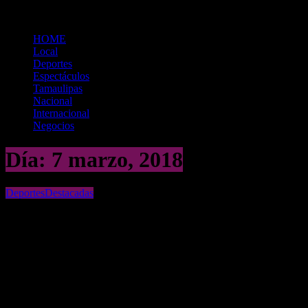
HOME
Local
Deportes
Espectáculos
Tamaulipas
Nacional
Internacional
Negocios
Día:
7 marzo, 2018
Deportes
Destacadas