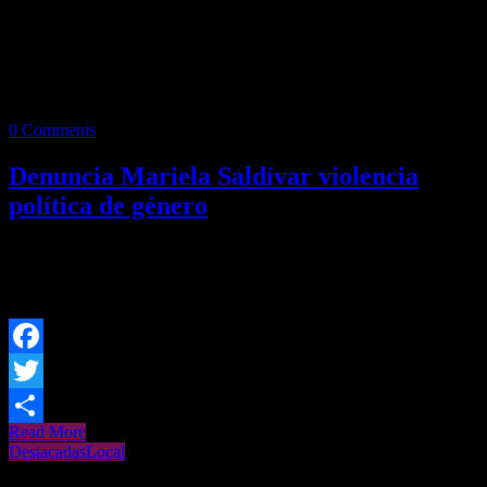
0 Comments
Denuncia Mariela Saldívar violencia
política de género
Redacción/SV La diputada de Movimiento Ciudadano, Mariela
Saldívar Villalobos, presentó en la Procuraduría de Justicia del
Estado una denuncia por
Facebook
Twitter
Read More
Share
Destacadas
Local