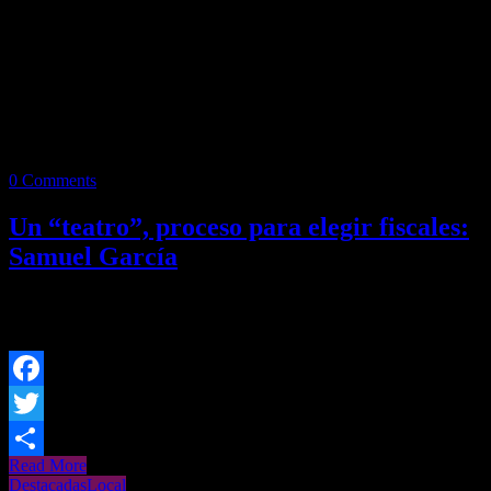
0 Comments
Un “teatro”, proceso para elegir fiscales:
Samuel García
Redacción/SV El diputado local Samuel García dijo que le da
vergüenza la decisión del gobierno del Estado de presentar una
Facebook
Twitter
Read More
Share
Destacadas
Local