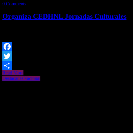
0 Comments
Organiza CEDHNL Jornadas Culturales
Redacción/SV Con el fin de impulsar el derecho a la cultura, la
Comisión Estatal Derechos Humanos de Nuevo León llevó
Facebook
Twitter
Read More
Share
Destacadas
Nacional