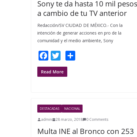
Sony te da hasta 10 mil peso
a cambio de tu TV anterior
Redacción/SV CIUDAD DE MÉXICO.- Con la
intención de generar acciones en pro de la
comunidad y el medio ambiente, Sony
F
T
S
ac
w
h
e
itt
ar
Read More
b
er
e
o
o
DESTACADAS
NACIONAL
k
admin
28 marzo, 2018
0 Comments
Multa INE al Bronco con 253