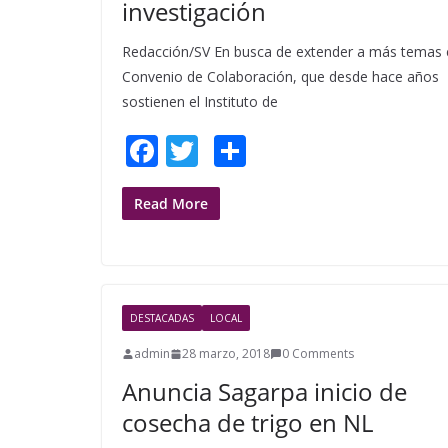
investigación
Redacción/SV En busca de extender a más temas 
Convenio de Colaboración, que desde hace años
sostienen el Instituto de
F
T
S
ac
w
h
e
itt
ar
Read More
b
er
e
o
o
DESTACADAS
LOCAL
k
admin
28 marzo, 2018
0 Comments
Anuncia Sagarpa inicio de
cosecha de trigo en NL