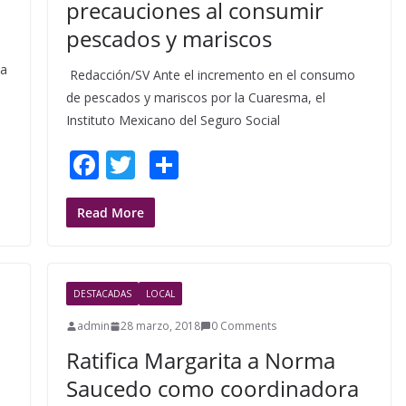
precauciones al consumir
pescados y mariscos
 a
Redacción/SV Ante el incremento en el consumo
de pescados y mariscos por la Cuaresma, el
Instituto Mexicano del Seguro Social
F
T
S
ac
w
h
e
itt
ar
Read More
b
er
e
o
DESTACADAS
LOCAL
o
admin
28 marzo, 2018
0 Comments
k
Ratifica Margarita a Norma
Saucedo como coordinadora