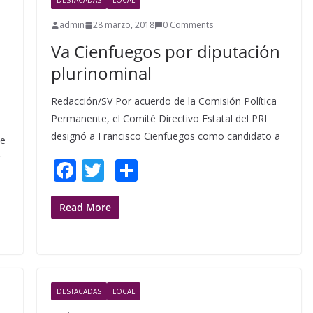
DESTACADAS
LOCAL
admin
28 marzo, 2018
0 Comments
Va Cienfuegos por diputación
plurinominal
Redacción/SV Por acuerdo de la Comisión Política
Permanente, el Comité Directivo Estatal del PRI
designó a Francisco Cienfuegos como candidato a
me
F
T
S
ac
w
h
e
itt
ar
Read More
b
er
e
o
o
DESTACADAS
LOCAL
k