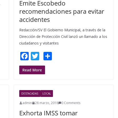
s
Emite Escobedo
recomendaciones para evitar
accidentes
Redacción/SV El Gobierno Municipal, a través de la
Dirección de Protección Civil lanzó un llamado a los
ciudadanos y visitantes
F
T
S
ac
w
h
e
itt
ar
Read More
b
er
e
o
DESTACADAS
LOCAL
o
admin
28 marzo, 2018
0 Comments
k
Exhorta IMSS tomar