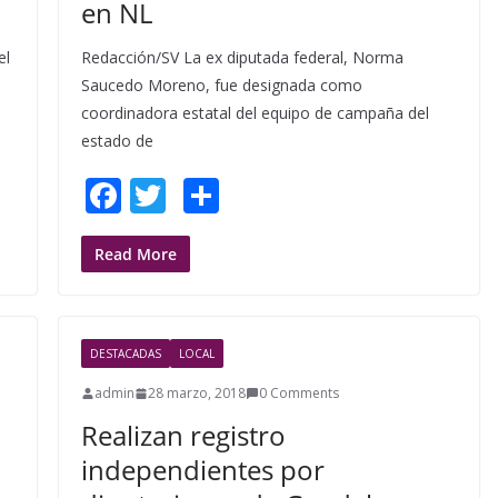
en NL
el
Redacción/SV La ex diputada federal, Norma
Saucedo Moreno, fue designada como
coordinadora estatal del equipo de campaña del
estado de
F
T
S
ac
w
h
e
itt
ar
Read More
b
er
e
o
DESTACADAS
LOCAL
o
admin
28 marzo, 2018
0 Comments
k
Realizan registro
independientes por