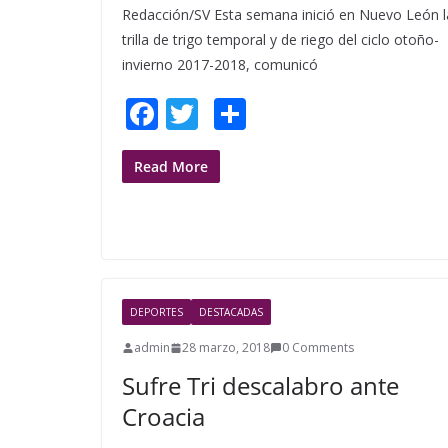
Redacción/SV Esta semana inició en Nuevo León l
trilla de trigo temporal y de riego del ciclo otoño-
invierno 2017-2018, comunicó
F
T
S
ac
w
h
e
itt
ar
Read More
b
er
e
o
o
k
DEPORTES
DESTACADAS
admin
28 marzo, 2018
0 Comments
Sufre Tri descalabro ante
Croacia