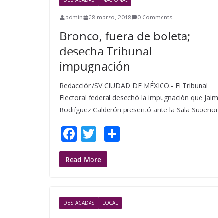
DESTACADAS
NACIONAL
o
admin
28 marzo, 2018
0 Comments
k
Bronco, fuera de boleta;
desecha Tribunal
impugnación
Redacción/SV CIUDAD DE MÉXICO.- El Tribunal
Electoral federal desechó la impugnación que Jai
Rodríguez Calderón presentó ante la Sala Superior
F
T
S
ac
w
h
e
itt
ar
Read More
b
er
e
o
DESTACADAS
LOCAL
o