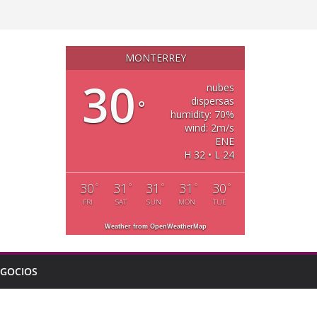
MONTERREY
30
nubes
dispersas
°
humidity: 70%
wind: 2m/s
ENE
H 32 • L 24
30
31
31
31
30
°
°
°
°
°
FRI
SAT
SUN
MON
TUE
Weather from OpenWeatherMap
GOCIOS