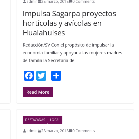
admin
28 marzo, 2018
0 Comments
Impulsa Sagarpa proyectos
hortícolas y avícolas en
Hualahuises
Redacción/SV Con el propósito de impulsar la
economía familiar y apoyar a las mujeres madres
de familia la Secretaría de
F
T
S
ac
w
h
e
itt
ar
Read More
b
er
e
o
DESTACADAS
LOCAL
o
admin
28 marzo, 2018
0 Comments
k