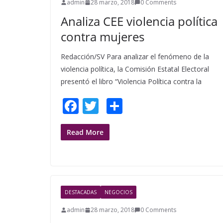
admin
28 marzo, 2018
0 Comments
k
Analiza CEE violencia política
contra mujeres
Redacción/SV Para analizar el fenómeno de la
violencia política, la Comisión Estatal Electoral
presentó el libro “Violencia Política contra la
F
T
S
ac
w
h
e
itt
ar
Read More
b
er
e
o
o
DESTACADAS
NEGOCIOS
k
admin
28 marzo, 2018
0 Comments