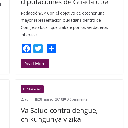
diputaciones de Guadalupe
a
Redacción/SV Con el objetivo de obtener una
mayor representación ciudadana dentro del
Congreso local, que trabaje por los verdaderos
intereses
F
T
S
ac
w
h
e
itt
ar
Read More
b
er
e
o
DESTACADAS
o
admin
28 marzo, 2018
0 Comments
k
Va Salud contra dengue,
chikungunya y zika