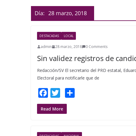
Día:
28 marzo, 2018
DESTACADAS
LOCAL
admin
28 marzo, 2018
0 Comments
Sin validez registros de cand
Redacción/SV El secretario del PRD estatal, Eduar
Electoral para notificarle que de
F
T
S
ac
w
h
e
itt
ar
Read More
b
er
e
o