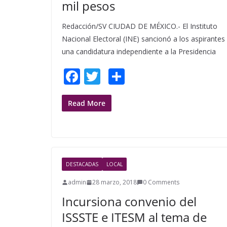
mil pesos
Redacción/SV CIUDAD DE MÉXICO.- El Instituto
Nacional Electoral (INE) sancionó a los aspirantes
una candidatura independiente a la Presidencia
F
T
S
ac
w
h
e
itt
ar
Read More
b
er
e
o
o
DESTACADAS
LOCAL
k
admin
28 marzo, 2018
0 Comments
Incursiona convenio del
ISSSTE e ITESM al tema de