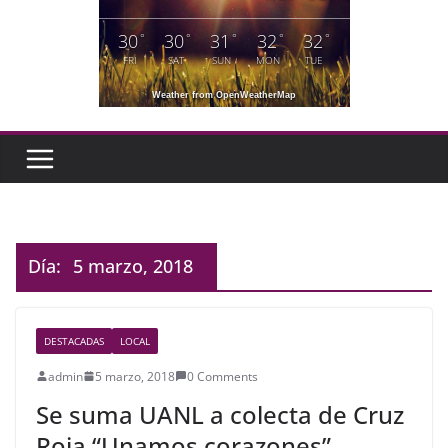
30
30
31
32
32
°
°
°
°
°
FRI
SAT
SUN
MON
TUE
Weather from OpenWeatherMap
Día:
5 marzo, 2018
DESTACADAS
LOCAL
admin
5 marzo, 2018
0 Comments
Se suma UANL a colecta de Cruz
Roja “Unamos corazones”