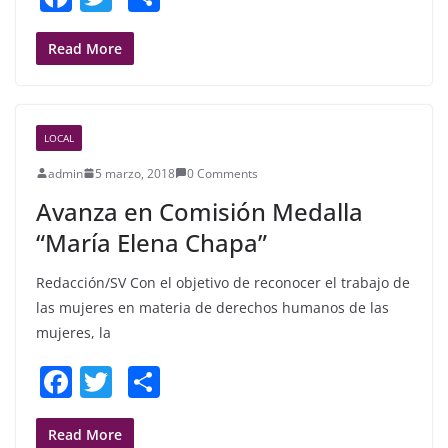
a
w
h
c
itt
ar
Read More
e
er
e
b
LOCAL
o
admin
5 marzo, 2018
0 Comments
o
Avanza en Comisión Medalla
k
“María Elena Chapa”
Redacción/SV Con el objetivo de reconocer el trabajo de
las mujeres en materia de derechos humanos de las
mujeres, la
F
T
S
a
w
h
c
itt
ar
Read More