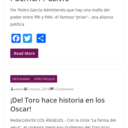
k
Por Pedro García Admitiendo que hay una mafia del
poder entre PRI y PAN -el famoso “prian”-, esa alianza
política
F
T
S
a
w
h
c
itt
ar
Read More
e
er
e
b
DESTACADAS
ESPECTÁCULOS
o
admin
5 marzo, 2018
0 Comments
o
¡Del Toro hace historia en los
k
Oscar!
Redacción/SV LOS ÁNGELES.- Con la cinta “La forma del
agua”, el cineasta mexicano Guillermo del Toro hizo