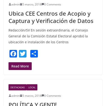
o
admin
5 marzo, 2018
0 Comments
o
Ubica CEE Centros de Acopio y
k
Captura y Verificación de Datos
Redacción/SV En sesión extraordinaria, el Consejo
General de la Comisión Estatal Electoral aprobó la
ubicación e instalación de los Centros
F
T
S
a
w
h
c
itt
ar
Read More
e
er
e
b
DESTACADAS
LOCAL
o
admin
5 marzo, 2018
0 Comments
o
POLÍTICA Y GENTE