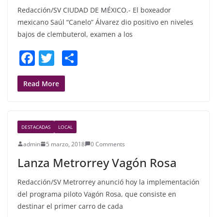
Redacción/SV CIUDAD DE MÉXICO.- El boxeador
mexicano Saúl “Canelo” Álvarez dio positivo en niveles
bajos de clembuterol, examen a los
F
T
S
a
w
h
c
itt
ar
Read More
e
er
e
b
DESTACADAS
LOCAL
o
admin
5 marzo, 2018
0 Comments
o
Lanza Metrorrey Vagón Rosa
k
Redacción/SV Metrorrey anunció hoy la implementación
del programa piloto Vagón Rosa, que consiste en
destinar el primer carro de cada