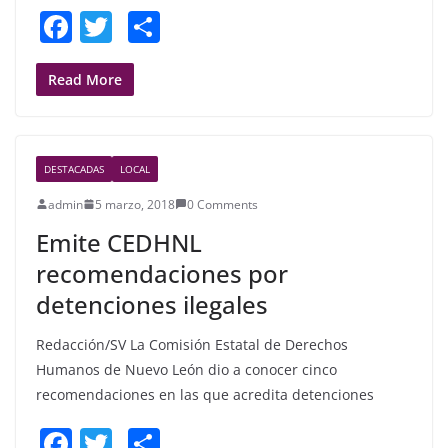
F
T
S
a
w
h
c
itt
ar
Read More
e
er
e
b
DESTACADAS
LOCAL
o
admin
5 marzo, 2018
0 Comments
o
Emite CEDHNL
k
recomendaciones por
detenciones ilegales
Redacción/SV La Comisión Estatal de Derechos
Humanos de Nuevo León dio a conocer cinco
recomendaciones en las que acredita detenciones
F
T
S