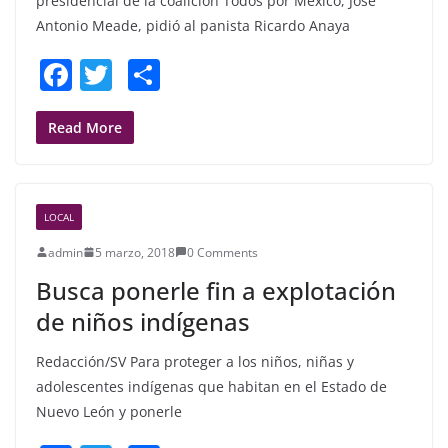
presidencial de la coalición Todos por México, José
Antonio Meade, pidió al panista Ricardo Anaya
F
T
S
a
w
h
c
itt
ar
Read More
e
er
e
b
LOCAL
o
admin
5 marzo, 2018
0 Comments
o
Busca ponerle fin a explotación
k
de niños indígenas
Redacción/SV Para proteger a los niños, niñas y
adolescentes indígenas que habitan en el Estado de
Nuevo León y ponerle