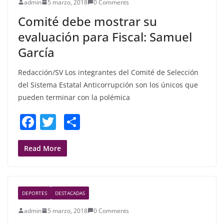
admin
5 marzo, 2018
0 Comments
o
Comité debe mostrar su
k
evaluación para Fiscal: Samuel
García
Redacción/SV Los integrantes del Comité de Selección
del Sistema Estatal Anticorrupción son los únicos que
pueden terminar con la polémica
F
T
S
a
w
h
c
itt
ar
Read More
e
er
e
b
DEPORTES
DESTACADAS
o
admin
5 marzo, 2018
0 Comments
o