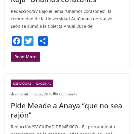
Redacción/SV Bajo el lema “Unamos corazones”, la
comunidad de la Universidad Autónoma de Nuevo
León se sumó a la Colecta Anual 2018 de
F
T
S
a
w
h
c
itt
ar
Read More
e
er
e
b
DESTACADAS
NACIONAL
o
admin
5 marzo, 2018
0 Comments
o
Pide Meade a Anaya “que no sea
k
rajón”
Redacción/SV CIUDAD DE MÉXICO.- El precandidato