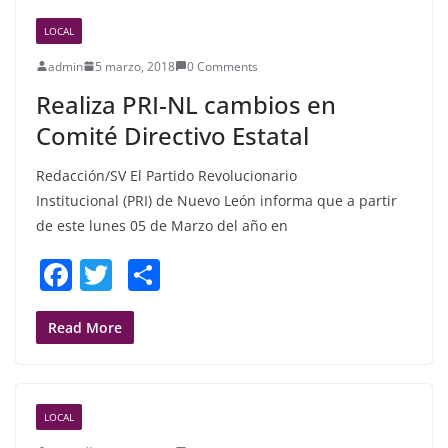
b
LOCAL
o
admin
5 marzo, 2018
0 Comments
o
Realiza PRI-NL cambios en
k
Comité Directivo Estatal
Redacción/SV El Partido Revolucionario
Institucional (PRI) de Nuevo León informa que a partir
de este lunes 05 de Marzo del año en
F
T
S
a
w
h
c
itt
ar
Read More
e
er
e
b
LOCAL
o