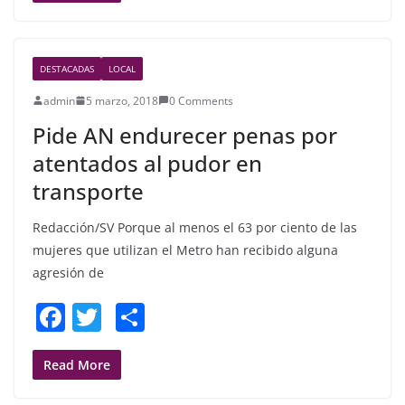
e
er
e
b
DESTACADAS
LOCAL
o
admin
5 marzo, 2018
0 Comments
o
Pide AN endurecer penas por
k
atentados al pudor en
transporte
Redacción/SV Porque al menos el 63 por ciento de las
mujeres que utilizan el Metro han recibido alguna
agresión de
F
T
S
a
w
h
c
itt
ar
Read More
e
er
e