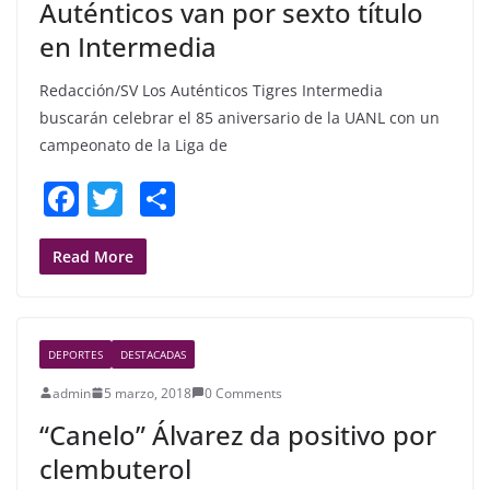
Auténticos van por sexto título
k
en Intermedia
Redacción/SV Los Auténticos Tigres Intermedia
buscarán celebrar el 85 aniversario de la UANL con un
campeonato de la Liga de
F
T
S
a
w
h
c
itt
ar
Read More
e
er
e
b
DEPORTES
DESTACADAS
o
admin
5 marzo, 2018
0 Comments
o
“Canelo” Álvarez da positivo por
k
clembuterol