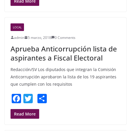
c
itt
ar
Read More
e
er
e
b
LOCAL
o
admin
5 marzo, 2018
0 Comments
o
Aprueba Anticorrupción lista de
k
aspirantes a Fiscal Electoral
Redacción/SV Los diputados que integran la Comisión
Anticorrupción aprobaron la lista de los 19 aspirantes
que cumplen con los requisitos
F
T
S
a
w
h
c
itt
ar
Read More
e
er
e