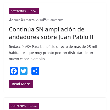
b
DESTACADAS
LOCAL
o
admin
5 marzo, 2018
0 Comments
o
Continúa SN ampliación de
k
andadores sobre Juan Pablo II
Redacción/SV Para beneficio directo de más de 25 mil
habitantes que muy pronto podrán disfrutar de un
nuevo espacio amplio
F
T
S
a
w
h
c
itt
ar
Read More
e
er
e
b
DESTACADAS
LOCAL