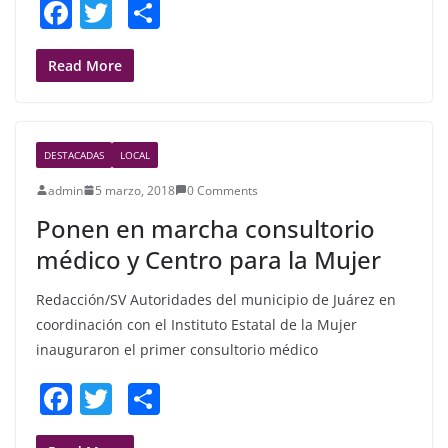
F
T
S
a
w
h
c
itt
ar
Read More
e
er
e
b
DESTACADAS
LOCAL
o
admin
5 marzo, 2018
0 Comments
o
Ponen en marcha consultorio
k
médico y Centro para la Mujer
Redacción/SV Autoridades del municipio de Juárez en
coordinación con el Instituto Estatal de la Mujer
inauguraron el primer consultorio médico
F
T
S
a
w
h