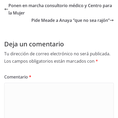
e
er
e
Ponen en marcha consultorio médico y Centro para
b
la Mujer
o
Pide Meade a Anaya “que no sea rajón”
o
k
Deja un comentario
Tu dirección de correo electrónico no será publicada.
Los campos obligatorios están marcados con
*
Comentario
*