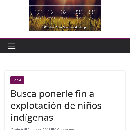
32
32
32
33
33
°
°
°
°
°
SUN
MON
TUE
WED
THU
Weather from OpenWeatherMap
LOCAL
Busca ponerle fin a
explotación de niños
indígenas
admin
5 marzo, 2018
0 Comments