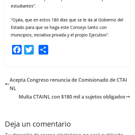
estudiantes”.
“Ojala, que en estos 180 días que se le da al Gobierno del
Estado para que se haga este Consejo tanto con
municipios, iniciativa privada y el propio Ejecutivo”.
F
T
S
ac
w
h
e
itt
ar
b
er
e
Acepta Congreso renuncia de Comisionado de CTAI
o
NL
o
Multa CTAINL con $180 mil a sujetos obligados
k
Deja un comentario