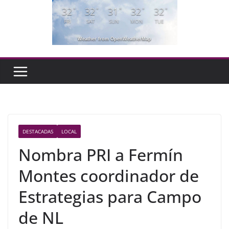
32
32
31
32
32
°
°
°
°
°
FRI
SAT
SUN
MON
TUE
Weather from OpenWeatherMap
DESTACADAS
LOCAL
Nombra PRI a Fermín
Montes coordinador de
Estrategias para Campo
de NL