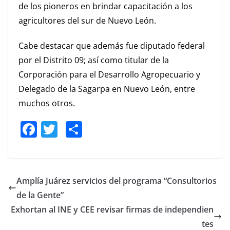
de los pioneros en
brindar c
apacitación
a los
agricultores del s
ur de Nuevo León.
Cabe destacar que además fue diputado f
ederal
po
r el Distrito 09; así como titular
de la
Corporación par
a el Desarrollo Agropecuario y
D
elegado de la Sagarpa en Nuevo León, entre
muchos otros.
F
T
S
a
w
h
c
itt
ar
e
er
e
Amplía Juárez servicios del programa “Consultorios
b
de la Gente”
o
Exhortan al INE y CEE revisar firmas de independien
o
tes