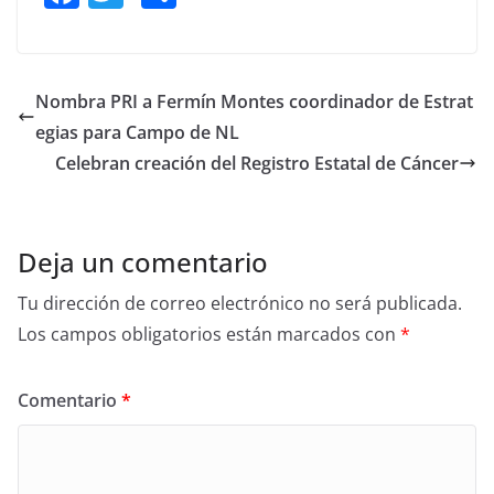
a
w
h
c
itt
ar
e
er
e
Nombra PRI a Fermín Montes coordinador de Estrat
b
egias para Campo de NL
o
Celebran creación del Registro Estatal de Cáncer
o
k
Deja un comentario
Tu dirección de correo electrónico no será publicada.
Los campos obligatorios están marcados con
*
Comentario
*