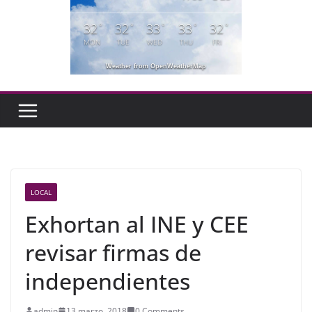
32
32
33
33
32
°
°
°
°
°
MON
TUE
WED
THU
FRI
Weather from OpenWeatherMap
LOCAL
Exhortan al INE y CEE
revisar firmas de
independientes
admin
13 marzo, 2018
0 Comments