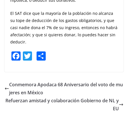
hipoteca; o deducir sus donativos.
El SAT dice que la mayoría de la población no alcanza
su tope de deducción de los gastos obligatorios, y que
casi nadie dona el 7% de su ingreso, entonces no habrá
afectación; y que si quieres donar, lo puedes hacer sin
deducir.
F
T
S
a
w
h
c
itt
ar
e
er
e
Conmemora Apodaca 68 Aniversario del voto de mu
b
jeres en México
o
Refuerzan amistad y colaboración Gobierno de NL y
o
EU
k