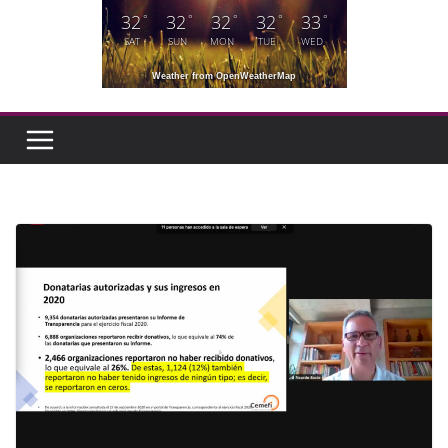
32
32
32
32
33
°
°
°
°
°
SAT
SUN
MON
TUE
WED
Weather from OpenWeatherMap