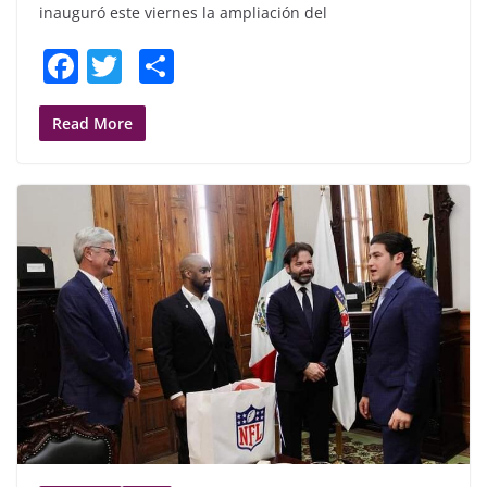
inauguró este viernes la ampliación del
F
T
S
a
w
h
c
itt
ar
Read More
e
er
e
b
o
o
k