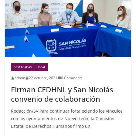
o
o
k
DESTACADAS
LOCAL
admin
22 octubre, 2021
0 Comments
Firman CEDHNL y San Nicolás
convenio de colaboración
Redacción/SV Para continuar fortaleciendo los vínculos
con los ayuntamientos de Nuevo León, la Comisión
Estatal de Derechos Humanos firmó un