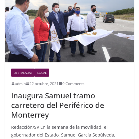
o
o
k
DESTACADAS
LOCAL
admin
22 octubre, 2021
0 Comments
Inaugura Samuel tramo
carretero del Periférico de
Monterrey
Redacción/SV En la semana de la movilidad, el
gobernador del Estado, Samuel García Sepúlveda,