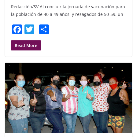
Redacción/SV Al concluir la jornada de vacunación para
la población de 40 a 49 años, y rezagados de 50-59, un
F
T
S
a
w
h
c
itt
ar
Read More
e
er
e
b
o
o
k