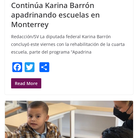
Continúa Karina Barrón
apadrinando escuelas en
Monterrey
Redacción/SV La diputada federal Karina Barrón
concluyó este viernes con la rehabilitación de la cuarta
escuela, parte del programa “Apadrina
F
T
S
a
w
h
c
itt
ar
Read More
e
er
e
b
o
o
k