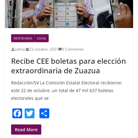
DESTACADAS
LOCAL
admin
22 octubre, 2021
0 Comments
Recibe CEE boletas para elección
extraordinaria de Zuazua
Redacción/SV La Comisión Estatal Electoral recibieron
este 22 de octubre, un total de 47 mil 637 boletas
electorales que se
F
T
S
a
w
h
c
itt
ar
Read More