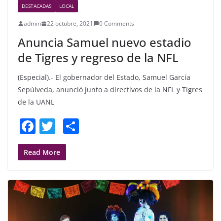
DESTACADAS
LOCAL
admin
22 octubre, 2021
0 Comments
Anuncia Samuel nuevo estadio
de Tigres y regreso de la NFL
(Especial).- El gobernador del Estado, Samuel García
Sepúlveda, anunció junto a directivos de la NFL y Tigres
de la UANL
F
T
S
a
w
h
c
itt
ar
Read More
e
er
e
b
o
o