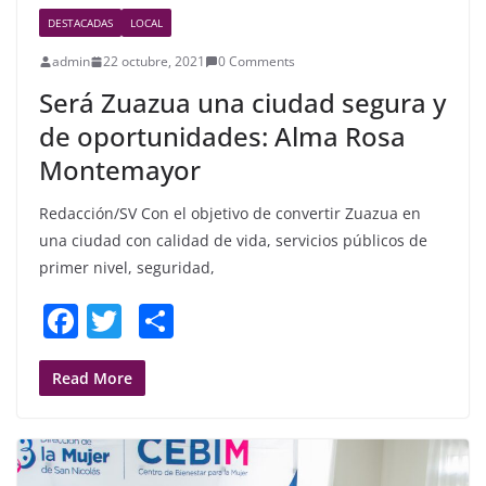
DESTACADAS
LOCAL
admin
22 octubre, 2021
0 Comments
Será Zuazua una ciudad segura y
de oportunidades: Alma Rosa
Montemayor
Redacción/SV Con el objetivo de convertir Zuazua en
una ciudad con calidad de vida, servicios públicos de
primer nivel, seguridad,
F
T
S
a
w
h
c
itt
ar
Read More
e
er
e
b