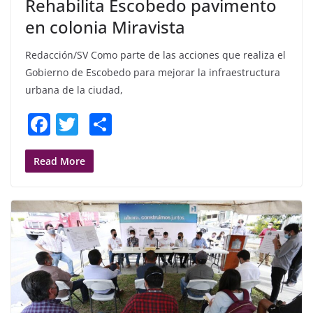
Rehabilita Escobedo pavimento
en colonia Miravista
Redacción/SV Como parte de las acciones que realiza el
Gobierno de Escobedo para mejorar la infraestructura
urbana de la ciudad,
F
T
S
a
w
h
c
itt
ar
Read More
e
er
e
b
o
o
k