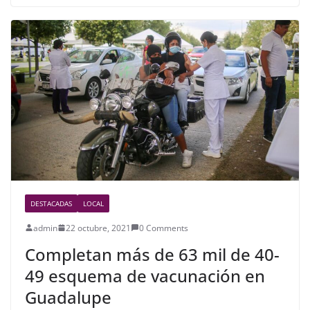
e
er
e
b
o
o
k
DESTACADAS
LOCAL
admin
22 octubre, 2021
0 Comments
Completan más de 63 mil de 40-
49 esquema de vacunación en
Guadalupe