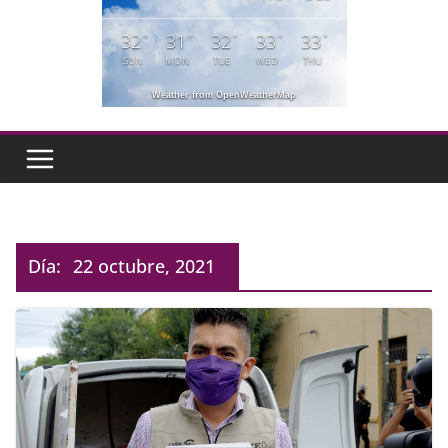
32
31
32
33
33
°
°
°
°
°
SUN
MON
TUE
WED
THU
Weather from OpenWeatherMap
Día:
22 octubre, 2021