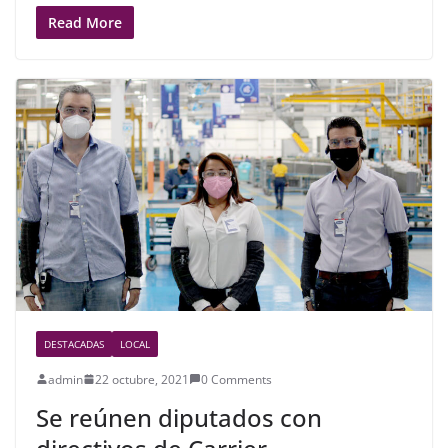
a
w
h
c
itt
ar
Read More
e
er
e
b
o
o
k
DESTACADAS
LOCAL
admin
22 octubre, 2021
0 Comments
Se reúnen diputados con