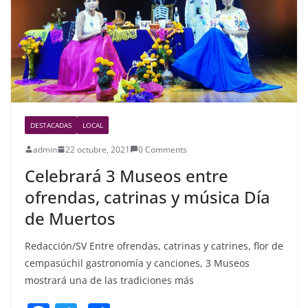
k
DESTACADAS
LOCAL
admin
22 octubre, 2021
0 Comments
Celebrará 3 Museos entre
ofrendas, catrinas y música Día
de Muertos
Redacción/SV Entre ofrendas, catrinas y catrines, flor de
cempasúchil gastronomía y canciones, 3 Museos
mostrará una de las tradiciones más