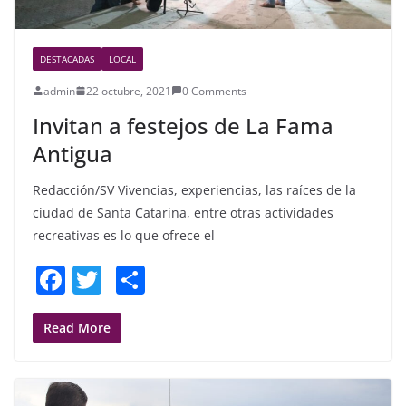
DESTACADAS
LOCAL
admin
22 octubre, 2021
0 Comments
Invitan a festejos de La Fama
Antigua
Redacción/SV Vivencias, experiencias, las raíces de la
ciudad de Santa Catarina, entre otras actividades
recreativas es lo que ofrece el
F
T
S
a
w
h
c
itt
ar
Read More
e
er
e
b