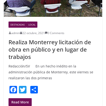
DESTACADAS
LOCAL
admin
22 octubre, 2021
0 Comments
Realiza Monterrey licitación de
obra en público y en lugar de
trabajos
Redacción/SV En un hecho inédito en la
administración pública de Monterrey, este viernes se
realizaron las dos primeras
F
T
S
a
w
h
c
itt
ar
Read More