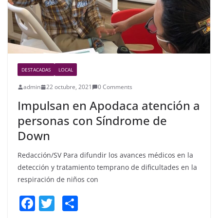
DESTACADAS
LOCAL
admin
22 octubre, 2021
0 Comments
Impulsan en Apodaca atención a
personas con Síndrome de
Down
Redacción/SV Para difundir los avances médicos en la
detección y tratamiento temprano de dificultades en la
respiración de niños con
F
T
S