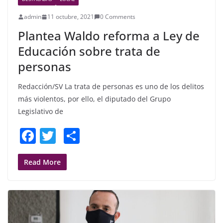
admin
11 octubre, 2021
0 Comments
Plantea Waldo reforma a Ley de
Educación sobre trata de
personas
Redacción/SV La trata de personas es uno de los delitos
más violentos, por ello, el diputado del Grupo
Legislativo de
F
T
S
a
w
h
c
itt
ar
Read More
e
er
e
b
o