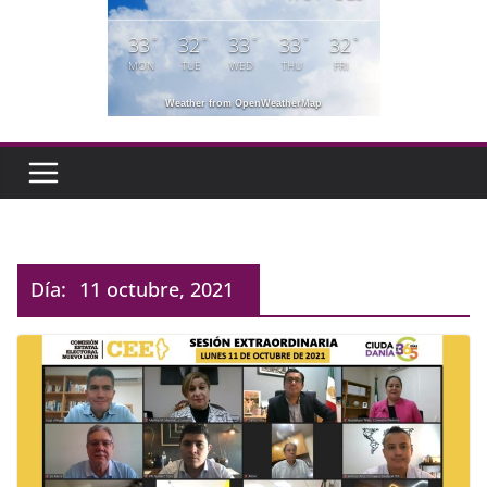
33
32
33
33
32
°
°
°
°
°
MON
TUE
WED
THU
FRI
Weather from OpenWeatherMap
Día:
11 octubre, 2021