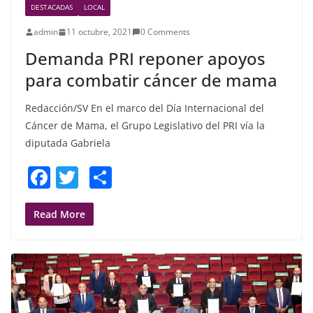
DESTACADAS
LOCAL
admin
11 octubre, 2021
0 Comments
Demanda PRI reponer apoyos
para combatir cáncer de mama
Redacción/SV En el marco del Día Internacional del
Cáncer de Mama, el Grupo Legislativo del PRI vía la
diputada Gabriela
F
T
S
a
w
h
c
itt
ar
Read More
e
er
e
b
o
o