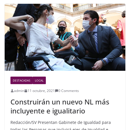
b
o
o
k
DESTACADAS
LOCAL
admin
11 octubre, 2021
0 Comments
Construirán un nuevo NL más
incluyente e igualitario
Redacción/SV Presentan Gabinete de Igualdad para
todas las Personas que incluirá ejes de Igualdad e