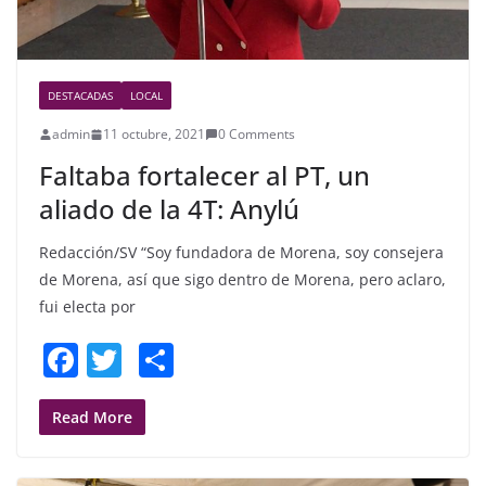
DESTACADAS
LOCAL
admin
11 octubre, 2021
0 Comments
Faltaba fortalecer al PT, un
aliado de la 4T: Anylú
Redacción/SV “Soy fundadora de Morena, soy consejera
de Morena, así que sigo dentro de Morena, pero aclaro,
fui electa por
F
T
S
a
w
h
c
itt
ar
Read More
e
er
e