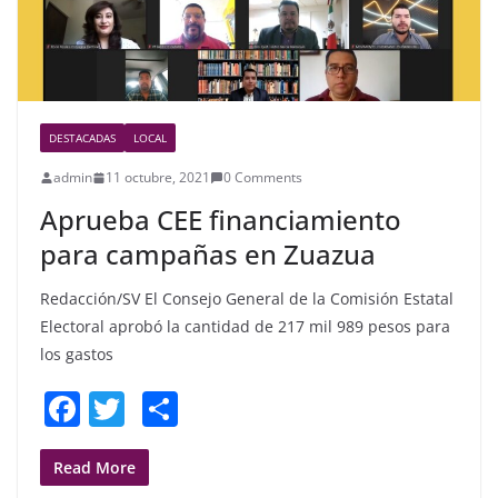
DESTACADAS
LOCAL
admin
11 octubre, 2021
0 Comments
Aprueba CEE financiamiento
para campañas en Zuazua
Redacción/SV El Consejo General de la Comisión Estatal
Electoral aprobó la cantidad de 217 mil 989 pesos para
los gastos
F
T
S
a
w
h
c
itt
ar
Read More