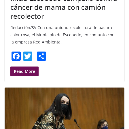
cáncer de mama con camión
recolector
Redacción/SV Con una unidad recolectora de basura
color rosa, el Municipio de Escobedo, en conjunto con
la empresa Red Ambiental,
F
T
S
a
w
h
c
itt
ar
Read More
e
er
e
b
o
o
k