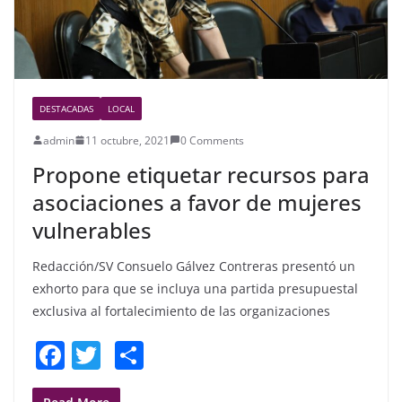
DESTACADAS
LOCAL
admin
11 octubre, 2021
0 Comments
Propone etiquetar recursos para
asociaciones a favor de mujeres
vulnerables
Redacción/SV Consuelo Gálvez Contreras presentó un
exhorto para que se incluya una partida presupuestal
exclusiva al fortalecimiento de las organizaciones
F
T
S
a
w
h