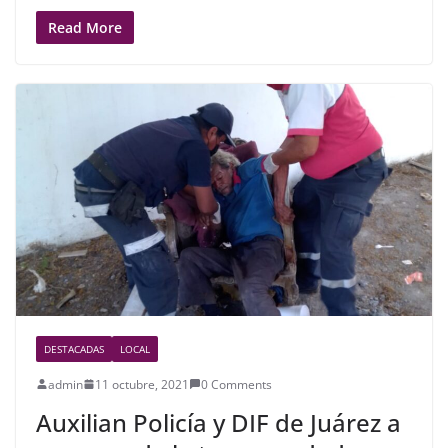
a
w
h
c
itt
ar
Read More
e
er
e
b
o
o
k
DESTACADAS
LOCAL
admin
11 octubre, 2021
0 Comments
Auxilian Policía y DIF de Juárez a