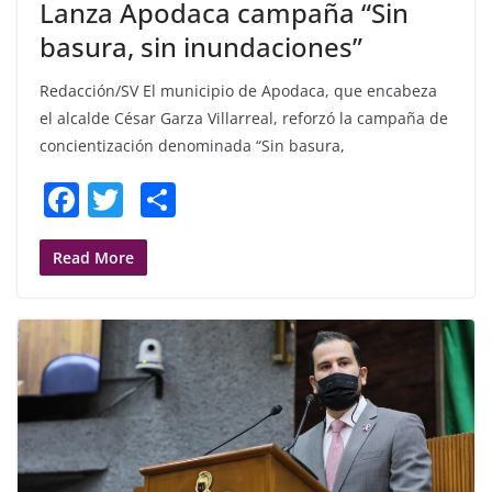
Lanza Apodaca campaña “Sin
basura, sin inundaciones”
Redacción/SV El municipio de Apodaca, que encabeza
el alcalde César Garza Villarreal, reforzó la campaña de
concientización denominada “Sin basura,
F
T
S
a
w
h
c
itt
ar
Read More
e
er
e
b
o
o
k