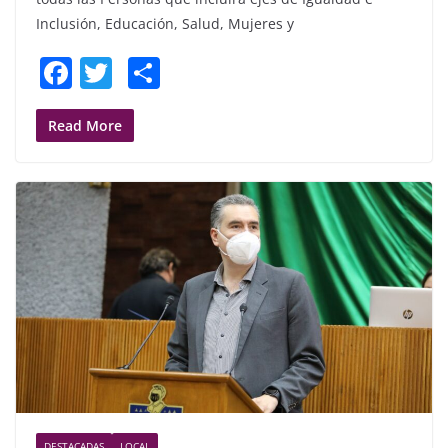
Inclusión, Educación, Salud, Mujeres y
F
T
S
a
w
h
c
itt
ar
Read More
e
er
e
b
o
o
k
DESTACADAS
LOCAL