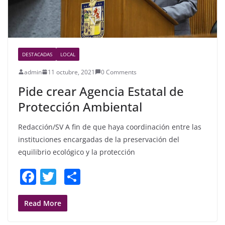
DESTACADAS
LOCAL
admin
11 octubre, 2021
0 Comments
Pide crear Agencia Estatal de
Protección Ambiental
Redacción/SV A fin de que haya coordinación entre las
instituciones encargadas de la preservación del
equilibrio ecológico y la protección
F
T
S
a
w
h
c
itt
ar
Read More
e
er
e