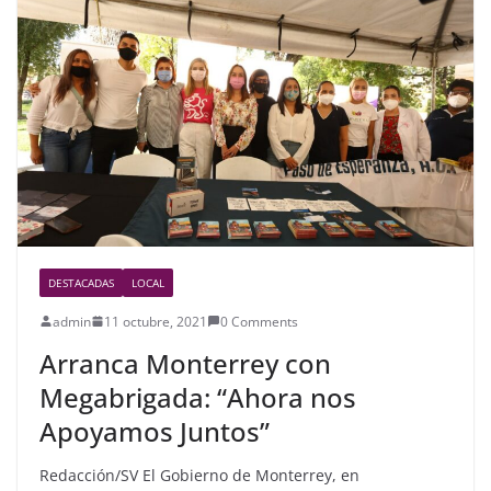
b
o
o
k
DESTACADAS
LOCAL
admin
11 octubre, 2021
0 Comments
Arranca Monterrey con
Megabrigada: “Ahora nos
Apoyamos Juntos”
Redacción/SV El Gobierno de Monterrey, en