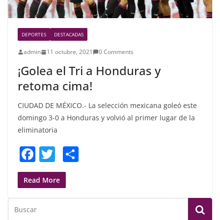
DEPORTES
DESTACADAS
admin
11 octubre, 2021
0 Comments
¡Golea el Tri a Honduras y
retoma cima!
CIUDAD DE MÉXICO.- La selección mexicana goleó este
domingo 3-0 a Honduras y volvió al primer lugar de la
eliminatoria
F
T
S
a
w
h
c
itt
ar
Read More
e
er
e
b