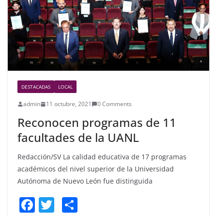
k
DESTACADAS
LOCAL
admin
11 octubre, 2021
0 Comments
Reconocen programas de 11
facultades de la UANL
Redacción/SV La calidad educativa de 17 programas
académicos del nivel superior de la Universidad
Autónoma de Nuevo León fue distinguida
F
T
S