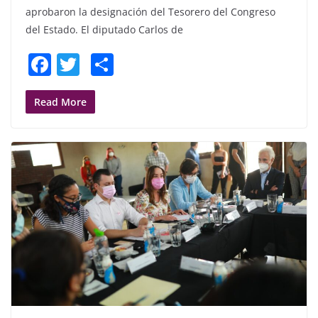
aprobaron la designación del Tesorero del Congreso
del Estado. El diputado Carlos de
F
T
S
a
w
h
c
itt
ar
Read More
e
er
e
b
o
o
k