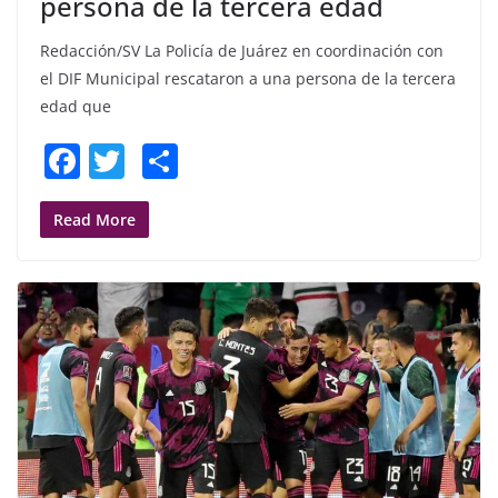
persona de la tercera edad
Redacción/SV La Policía de Juárez en coordinación con
el DIF Municipal rescataron a una persona de la tercera
edad que
F
T
S
a
w
h
c
itt
ar
Read More
e
er
e
b
o
o
k