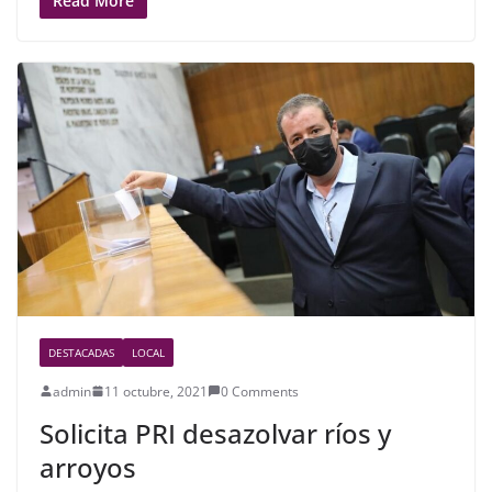
c
itt
ar
Read More
e
er
e
b
o
o
k
DESTACADAS
LOCAL
admin
11 octubre, 2021
0 Comments
Solicita PRI desazolvar ríos y
arroyos