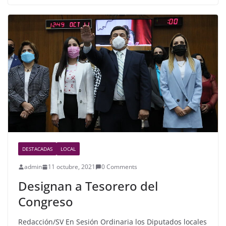
e
er
e
b
o
o
k
DESTACADAS
LOCAL
admin
11 octubre, 2021
0 Comments
Designan a Tesorero del
Congreso
Redacción/SV En Sesión Ordinaria los Diputados locales