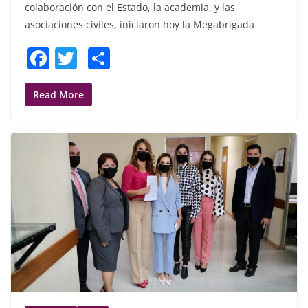
colaboración con el Estado, la academia, y las
asociaciones civiles, iniciaron hoy la Megabrigada
F
T
S
a
w
h
c
itt
ar
Read More
e
er
e
b
o
o
k