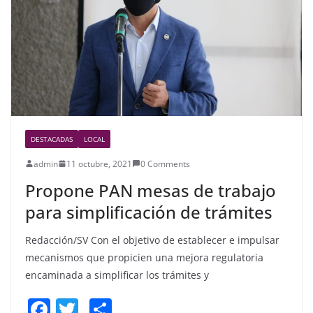
o
k
DESTACADAS
LOCAL
admin
11 octubre, 2021
0 Comments
Propone PAN mesas de trabajo
para simplificación de trámites
Redacción/SV Con el objetivo de establecer e impulsar
mecanismos que propicien una mejora regulatoria
encaminada a simplificar los trámites y
F
T
S