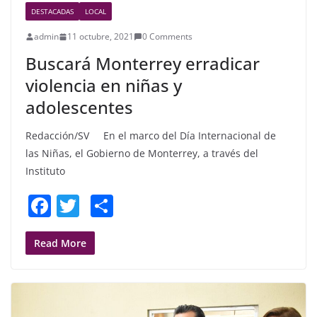
DESTACADAS
LOCAL
admin
11 octubre, 2021
0 Comments
Buscará Monterrey erradicar
violencia en niñas y
adolescentes
Redacción/SV En el marco del Día Internacional de
las Niñas, el Gobierno de Monterrey, a través del
Instituto
F
T
S
a
w
h
c
itt
ar
Read More
e
er
e
b