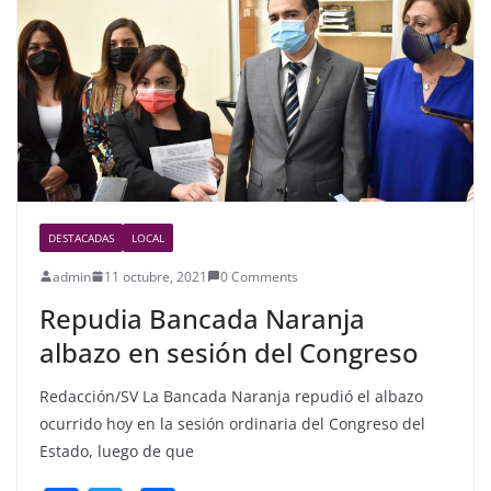
o
o
k
DESTACADAS
LOCAL
admin
11 octubre, 2021
0 Comments
Repudia Bancada Naranja
albazo en sesión del Congreso
Redacción/SV La Bancada Naranja repudió el albazo
ocurrido hoy en la sesión ordinaria del Congreso del
Estado, luego de que