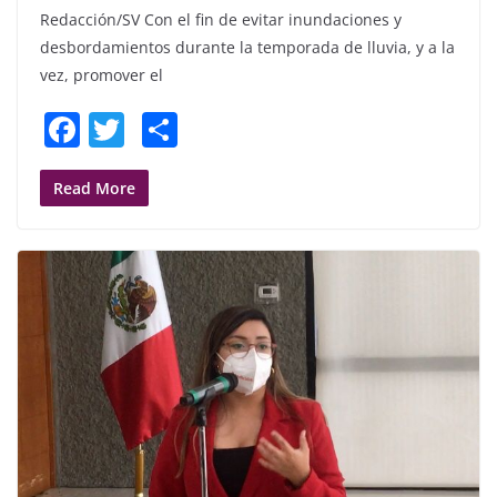
Redacción/SV Con el fin de evitar inundaciones y
desbordamientos durante la temporada de lluvia, y a la
vez, promover el
F
T
S
a
w
h
c
itt
ar
Read More
e
er
e
b
o
o
k