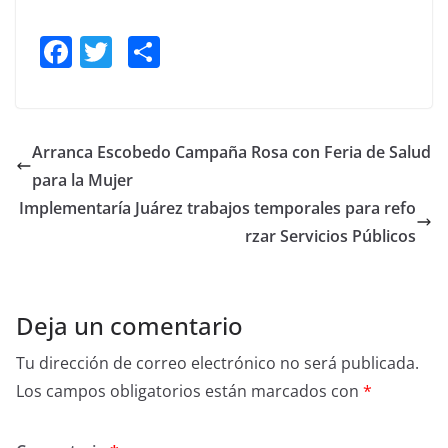
F
T
S
a
w
h
c
itt
ar
e
er
e
Arranca Escobedo Campaña Rosa con Feria de Salud
b
para la Mujer
o
Implementaría Juárez trabajos temporales para refo
o
rzar Servicios Públicos
k
Deja un comentario
Tu dirección de correo electrónico no será publicada.
Los campos obligatorios están marcados con
*