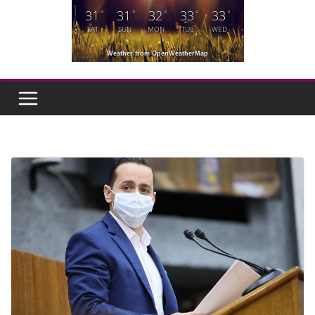
31
31
32
33
33
°
°
°
°
°
SAT
SUN
MON
TUE
WED
Weather from OpenWeatherMap