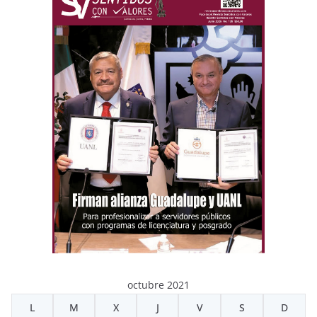
octubre 2021
L
M
X
J
V
S
D