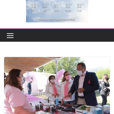
32
32
31
32
32
°
°
°
°
°
FRI
SAT
SUN
MON
TUE
Weather from OpenWeatherMap