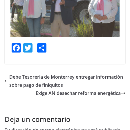
F
T
S
a
w
h
c
itt
ar
e
er
e
Debe Tesorería de Monterrey entregar información
b
sobre pago de finiquitos
o
Exige AN desechar reforma energética
o
k
Deja un comentario
Tu dirección de correo electrónico no será publicada.