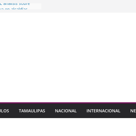
 análisis sobre
va en alcaldías
aballero padrón de
das
danos el abandono
ldo
alupe Consejo
icipación de la
 a formar parte de
Seguridad Pública
ULOS
TAMAULIPAS
NACIONAL
INTERNACIONAL
NE