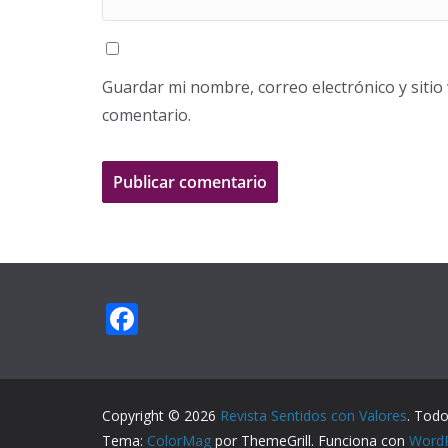
Guardar mi nombre, correo electrónico y siti
comentario.
F
ac
e
b
Copyright © 2026
Revista Sentidos con Valores
. Todo
o
Tema:
ColorMag
por ThemeGrill. Funciona con
Word