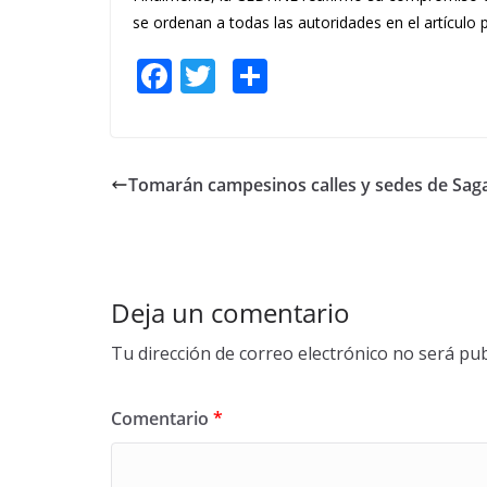
se ordenan a todas las autoridades en el artículo 
F
T
S
ac
w
h
e
itt
ar
b
er
e
Tomarán campesinos calles y sedes de Sag
o
o
k
Deja un comentario
Tu dirección de correo electrónico no será pub
Comentario
*