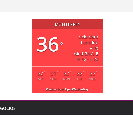
MONTERREY
36
cielo claro
humidity:
°
41%
wind: 5m/s E
H 36 • L 24
32
31
32
33
33
°
°
°
°
°
SAT
SUN
MON
TUE
WED
Weather from OpenWeatherMap
GOCIOS