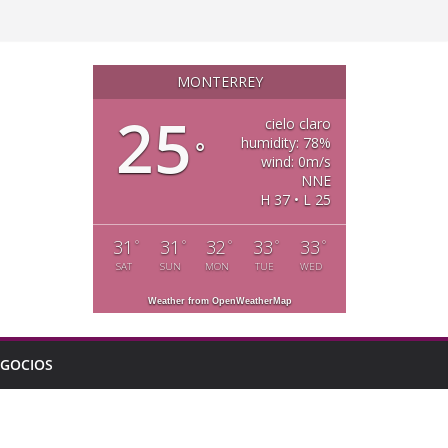
MONTERREY
25
cielo claro
humidity: 78%
°
wind: 0m/s
NNE
H 37 • L 25
31
31
32
33
33
°
°
°
°
°
SAT
SUN
MON
TUE
WED
Weather from OpenWeatherMap
GOCIOS