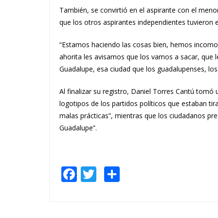
También, se convirtió en el aspirante con el meno
que los otros aspirantes independientes tuvieron en
“Estamos haciendo las cosas bien, hemos incomod
ahorita les avisamos que los vamos a sacar, que 
Guadalupe, esa ciudad que los guadalupenses, lo
Al finalizar su registro, Daniel Torres Cantú tomó
logotipos de los partidos políticos que estaban tir
malas prácticas”, mientras que los ciudadanos pre
Guadalupe”.
F
T
S
ac
w
h
e
itt
ar