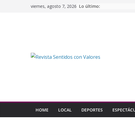
Saltar
Lo último:
viernes, agosto 7, 2026
al
contenido
HOME
LOCAL
DEPORTES
ESPECTÁC