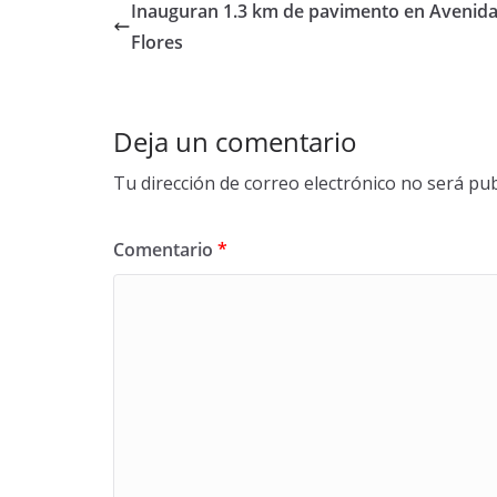
b
er
e
Inauguran 1.3 km de pavimento en Avenida
o
Flores
o
k
Deja un comentario
Tu dirección de correo electrónico no será pub
Comentario
*