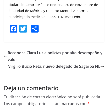
titular del Centro Médico Nacional 20 de Noviembre de
la Ciudad de México, y Gilberto Montiel Amoroso,
subdelegado médico del ISSSTE Nuevo León.
F
T
S
a
w
h
c
itt
ar
e
er
e
Reconoce Clara Luz a policías por alto desempeño y
b
valor
o
Virgilio Bucio Reta, nuevo delegado de Sagarpa NL
o
k
Deja un comentario
Tu dirección de correo electrónico no será publicada.
Los campos obligatorios están marcados con
*