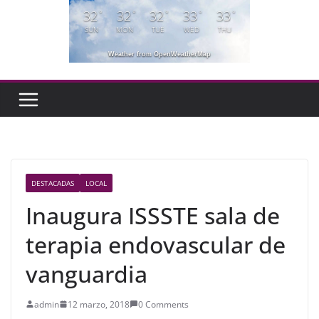
32
32
32
33
33
°
°
°
°
°
SUN
MON
TUE
WED
THU
Weather from OpenWeatherMap
DESTACADAS
LOCAL
Inaugura ISSSTE sala de
terapia endovascular de
vanguardia
admin
12 marzo, 2018
0 Comments