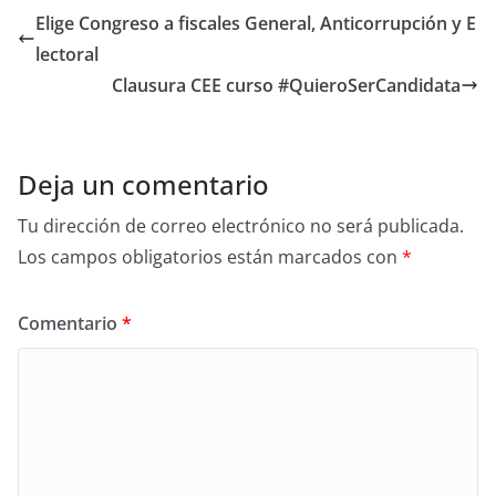
e
er
e
Elige Congreso a fiscales General, Anticorrupción y E
b
lectoral
o
Clausura CEE curso #QuieroSerCandidata
o
k
Deja un comentario
Tu dirección de correo electrónico no será publicada.
Los campos obligatorios están marcados con
*
Comentario
*