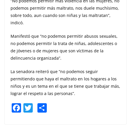
“No podemos permitir más violencia en las mujeres, no
podemos permitir más maltrato, nos duele muchísimo,
sobre todo, aun cuando son niñas y las maltratan”,
indicó.
Manifestó que “no podemos permitir abusos sexuales,
no podemos permitir la trata de niñas, adolescentes o
de jóvenes o de mujeres que son víctimas de la
delincuencia organizada”.
La senadora reiteró que “no podemos seguir
permitiendo que haya el maltrato en los hogares a los
niños y es un tema en el que se tiene que trabajar más,
lograr el respeto a las personas”.
F
T
S
a
w
h
c
itt
ar