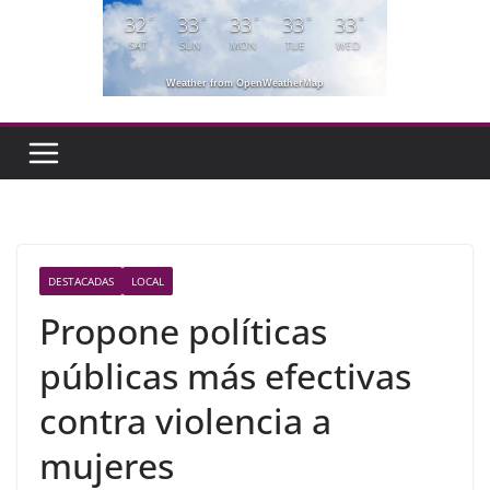
32
33
33
33
33
°
°
°
°
°
SAT
SUN
MON
TUE
WED
Weather from OpenWeatherMap
DESTACADAS
LOCAL
Propone políticas
públicas más efectivas
contra violencia a
mujeres