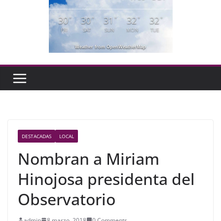
30
30
31
32
32
°
°
°
°
°
FRI
SAT
SUN
MON
TUE
Weather from OpenWeatherMap
DESTACADAS
LOCAL
Nombran a Miriam
Hinojosa presidenta del
Observatorio
admin
8 marzo, 2018
0 Comments