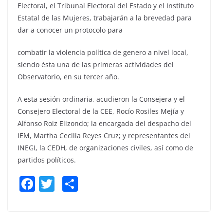
Electoral, el Tribunal Electoral del Estado y el Instituto
Estatal de las Mujeres, trabajarán a la brevedad para
dar a conocer un protocolo para
combatir la violencia política de genero a nivel local,
siendo ésta una de las primeras actividades del
Observatorio, en su tercer año.
A esta sesión ordinaria, acudieron la Consejera y el
Consejero Electoral de la CEE, Rocío Rosiles Mejía y
Alfonso Roiz Elizondo; la encargada del despacho del
IEM, Martha Cecilia Reyes Cruz; y representantes del
INEGI, la CEDH, de organizaciones civiles, así como de
partidos políticos.
F
T
S
a
w
h
c
itt
ar