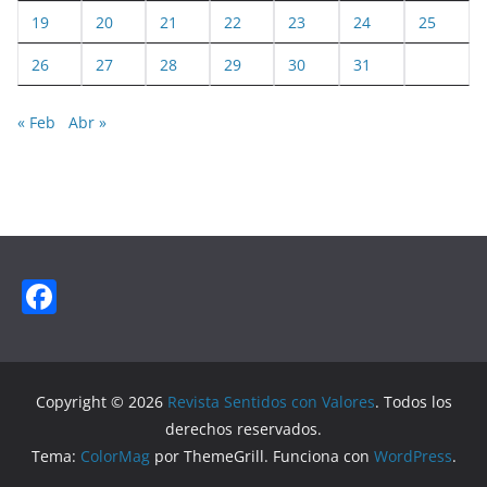
19
20
21
22
23
24
25
26
27
28
29
30
31
« Feb
Abr »
F
a
c
e
Copyright © 2026
Revista Sentidos con Valores
. Todos los
b
derechos reservados.
Tema:
ColorMag
por ThemeGrill. Funciona con
WordPress
.
o