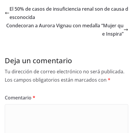
e
er
e
El 50% de casos de insuficiencia renal son de causa d
b
esconocida
o
Condecoran a Aurora Vignau con medalla “Mujer qu
o
e Inspira”
k
Deja un comentario
Tu dirección de correo electrónico no será publicada.
Los campos obligatorios están marcados con
*
Comentario
*