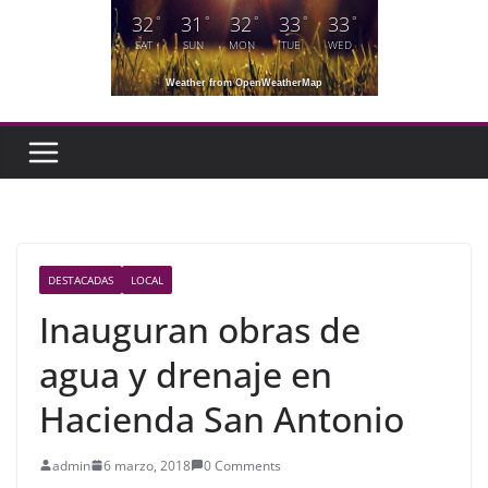
32
31
32
33
33
°
°
°
°
°
SAT
SUN
MON
TUE
WED
Weather from OpenWeatherMap
DESTACADAS
LOCAL
Inauguran obras de
agua y drenaje en
Hacienda San Antonio
admin
6 marzo, 2018
0 Comments