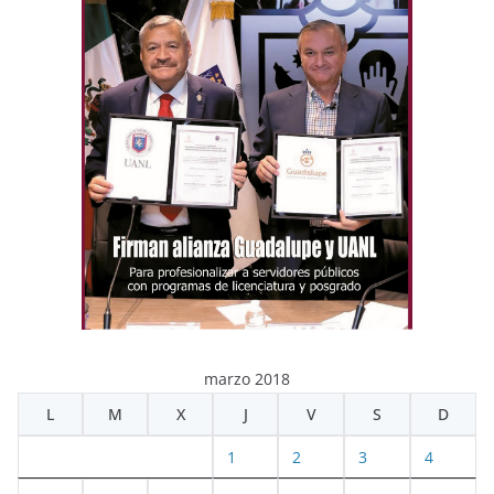
marzo 2018
L
M
X
J
V
S
D
1
2
3
4