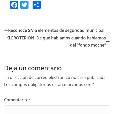
F
T
S
a
w
h
c
itt
ar
e
er
e
Reconoce SN a elementos de seguridad municipal
b
KLEROTERION: De qué hablamos cuando hablamos
o
del “fondo moche”
o
k
Deja un comentario
Tu dirección de correo electrónico no será publicada.
Los campos obligatorios están marcados con
*
Comentario
*