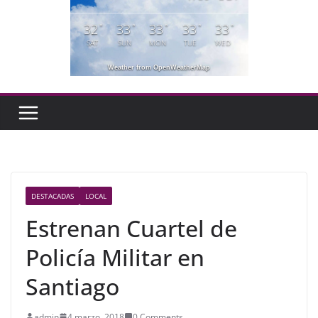
32
33
33
33
33
°
°
°
°
°
SAT
SUN
MON
TUE
WED
Weather from OpenWeatherMap
DESTACADAS
LOCAL
Estrenan Cuartel de
Policía Militar en
Santiago
admin
4 marzo, 2018
0 Comments