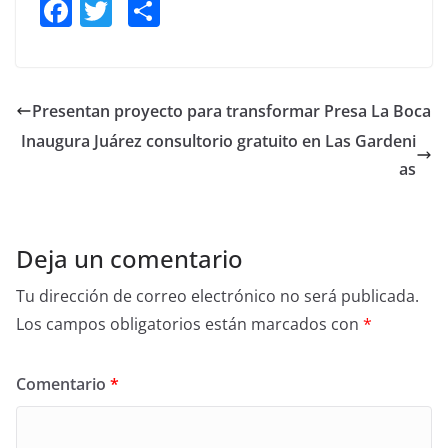
F
T
S
a
w
h
c
itt
ar
e
er
e
Presentan proyecto para transformar Presa La Boca
b
Inaugura Juárez consultorio gratuito en Las Gardeni
o
as
o
k
Deja un comentario
Tu dirección de correo electrónico no será publicada.
Los campos obligatorios están marcados con
*
Comentario
*