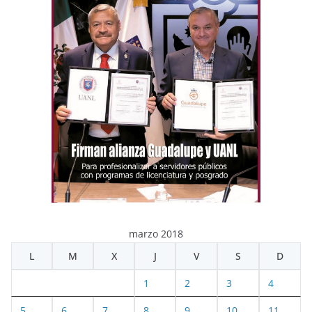
marzo 2018
L
M
X
J
V
S
D
1
2
3
4
5
6
7
8
9
10
11