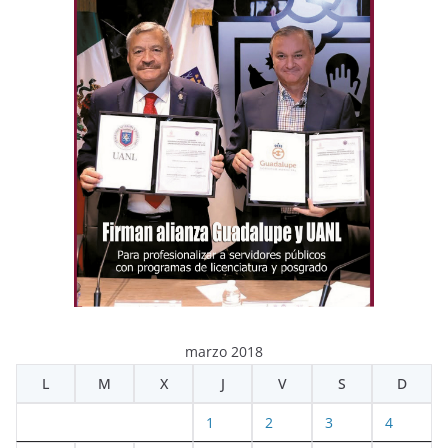
marzo 2018
L
M
X
J
V
S
D
1
2
3
4