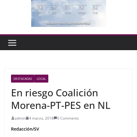
32
32
31
32
32
°
°
°
°
°
FRI
SAT
SUN
MON
TUE
Weather from OpenWeatherMap
DESTACADAS
LOCAL
En riesgo Coalición
Morena-PT-PES en NL
admin
4 marzo, 2018
0 Comments
Redacción/SV