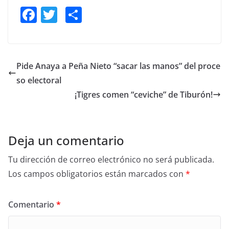
F
T
S
a
w
h
c
itt
ar
e
er
e
Pide Anaya a Peña Nieto “sacar las manos” del proce
b
so electoral
o
¡Tigres comen “ceviche” de Tiburón!
o
k
Deja un comentario
Tu dirección de correo electrónico no será publicada.
Los campos obligatorios están marcados con
*
Comentario
*