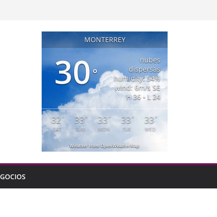
MONTERREY
30
nubes
dispersas
°
humidity: 54%
wind: 6m/s SE
H 36 • L 24
32
33
33
33
33
°
°
°
°
°
SAT
SUN
MON
TUE
WED
Weather from OpenWeatherMap
GOCIOS