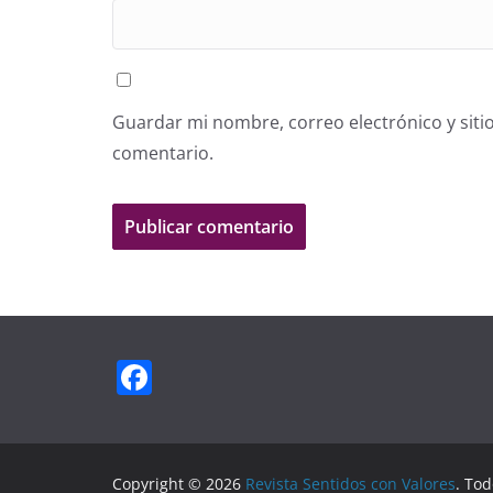
Guardar mi nombre, correo electrónico y siti
comentario.
F
a
c
e
Copyright © 2026
Revista Sentidos con Valores
. To