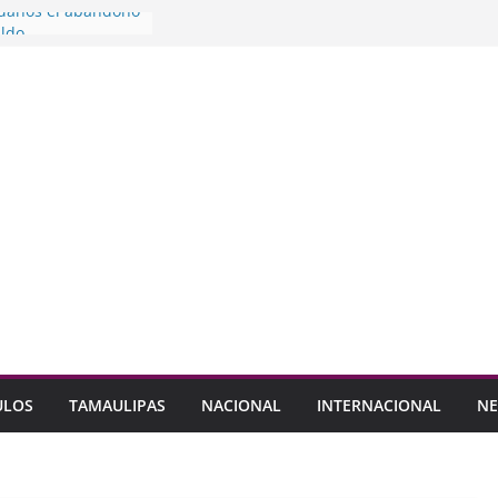
adanos el abandono
aldo
res nivel
 Protección Civil NL
os por pensionados
yD
Modo
 para que llegue a
el ‘Sí’
Caballero padrón de
das
ULOS
TAMAULIPAS
NACIONAL
INTERNACIONAL
NE