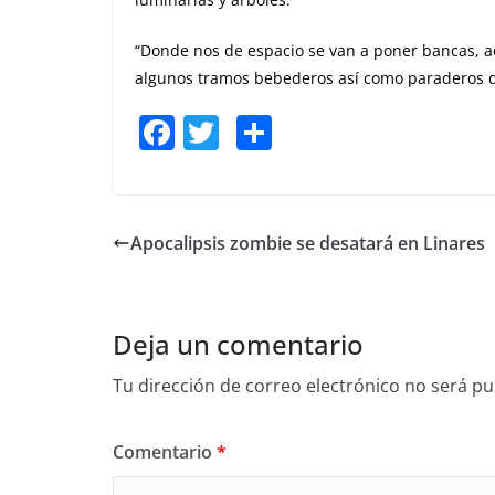
“Donde nos de espacio se van a poner bancas, a
algunos tramos bebederos así como paraderos dec
F
T
S
a
w
h
c
itt
ar
e
er
e
Apocalipsis zombie se desatará en Linares
b
o
o
Deja un comentario
k
Tu dirección de correo electrónico no será pu
Comentario
*