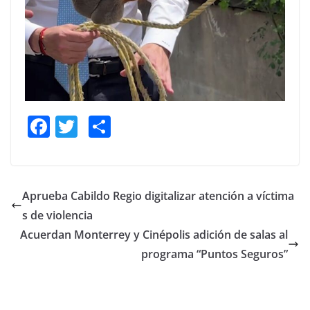
F
T
S
a
w
h
c
itt
ar
e
er
e
Aprueba Cabildo Regio digitalizar atención a víctima
b
s de violencia
o
Acuerdan Monterrey y Cinépolis adición de salas al
o
programa “Puntos Seguros”
k