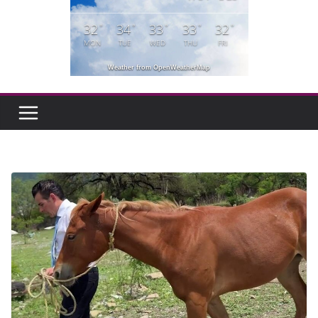
32
34
33
33
32
°
°
°
°
°
MON
TUE
WED
THU
FRI
Weather from OpenWeatherMap