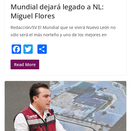
Mundial dejará legado a NL:
Miguel Flores
Redacción/SV El Mundial que se vivirá Nuevo León no
sólo será el más norteño y uno de los mejores en
F
T
S
a
w
h
c
itt
ar
Read More
e
er
e
b
o
o
k