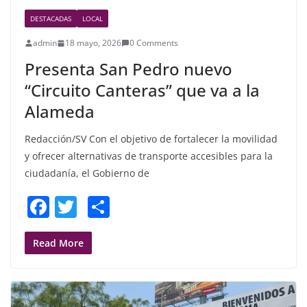
DESTACADAS
LOCAL
admin
18 mayo, 2026
0 Comments
Presenta San Pedro nuevo
“Circuito Canteras” que va a la
Alameda
Redacción/SV Con el objetivo de fortalecer la movilidad
y ofrecer alternativas de transporte accesibles para la
ciudadanía, el Gobierno de
F
T
S
a
w
h
c
itt
ar
Read More
e
er
e
b