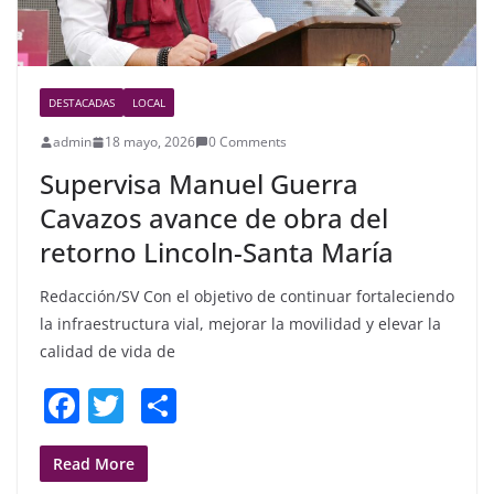
DESTACADAS
LOCAL
admin
18 mayo, 2026
0 Comments
Supervisa Manuel Guerra
Cavazos avance de obra del
retorno Lincoln-Santa María
Redacción/SV Con el objetivo de continuar fortaleciendo
la infraestructura vial, mejorar la movilidad y elevar la
calidad de vida de
F
T
S
a
w
h
c
itt
ar
Read More