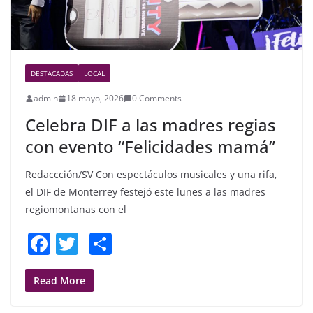
DESTACADAS
LOCAL
admin
18 mayo, 2026
0 Comments
Celebra DIF a las madres regias
con evento “Felicidades mamá”
Redaccción/SV Con espectáculos musicales y una rifa,
el DIF de Monterrey festejó este lunes a las madres
regiomontanas con el
F
T
S
a
w
h
c
itt
ar
Read More
e
er
e