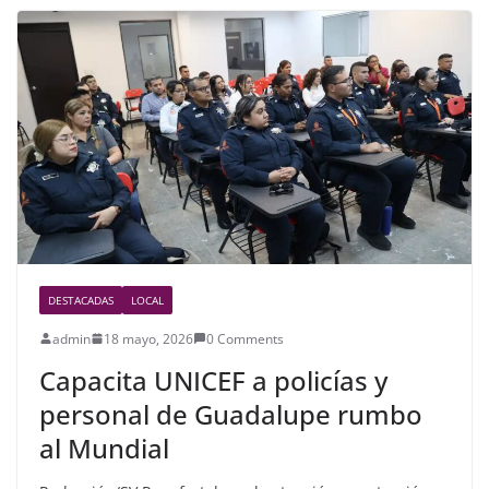
b
o
o
k
DESTACADAS
LOCAL
admin
18 mayo, 2026
0 Comments
Capacita UNICEF a policías y
personal de Guadalupe rumbo
al Mundial