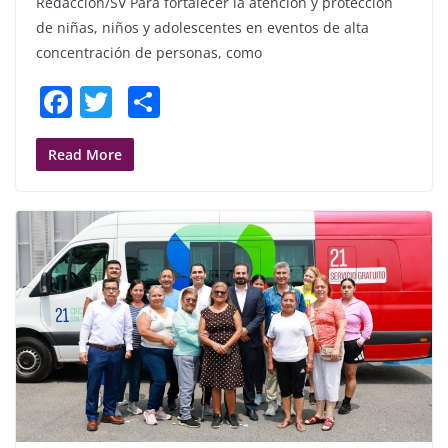
Redacción/SV Para fortalecer la atención y protección
de niñas, niños y adolescentes en eventos de alta
concentración de personas, como
F
T
S
a
w
h
c
itt
ar
Read More
e
er
e
b
o
o
k