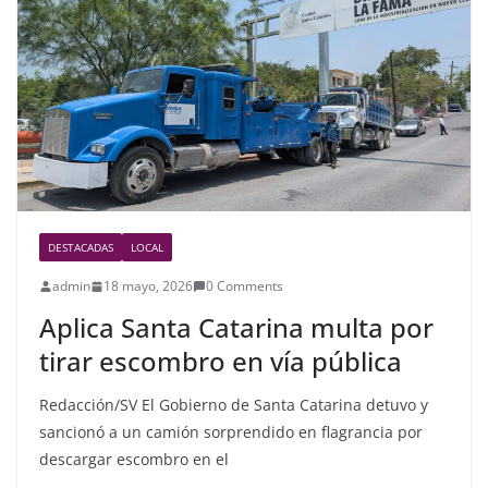
o
o
k
DESTACADAS
LOCAL
admin
18 mayo, 2026
0 Comments
Aplica Santa Catarina multa por
tirar escombro en vía pública
Redacción/SV El Gobierno de Santa Catarina detuvo y
sancionó a un camión sorprendido en flagrancia por
descargar escombro en el