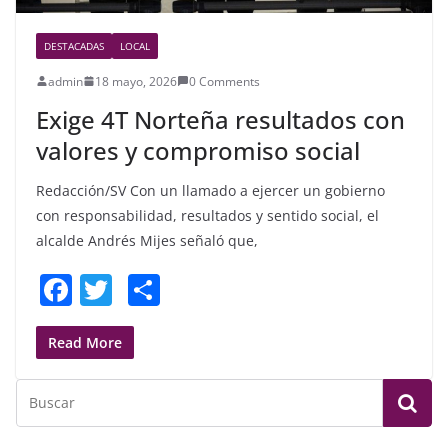
DESTACADAS
LOCAL
admin
18 mayo, 2026
0 Comments
Exige 4T Norteña resultados con
valores y compromiso social
Redacción/SV Con un llamado a ejercer un gobierno
con responsabilidad, resultados y sentido social, el
alcalde Andrés Mijes señaló que,
F
T
S
a
w
h
c
itt
ar
Read More
e
er
e
b