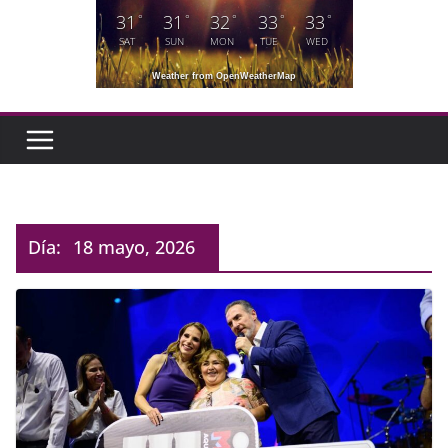
31
31
32
33
33
°
°
°
°
°
SAT
SUN
MON
TUE
WED
Weather from OpenWeatherMap
Día:
18 mayo, 2026