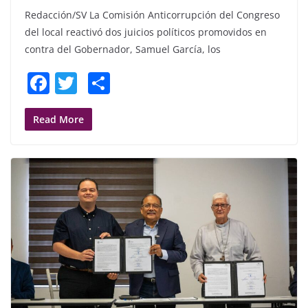
Redacción/SV La Comisión Anticorrupción del Congreso
del local reactivó dos juicios políticos promovidos en
contra del Gobernador, Samuel García, los
F
T
S
a
w
h
c
itt
ar
Read More
e
er
e
b
o
o
k