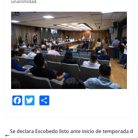
unanimidad.
F
T
S
a
w
h
c
itt
ar
e
er
e
Se declara Escobedo listo ante inicio de temporada d