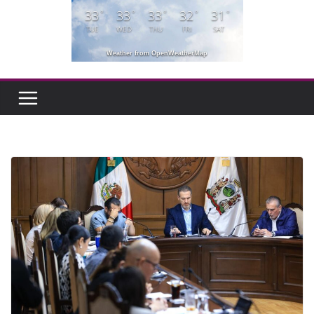
33
33
33
32
31
°
°
°
°
°
TUE
WED
THU
FRI
SAT
Weather from OpenWeatherMap