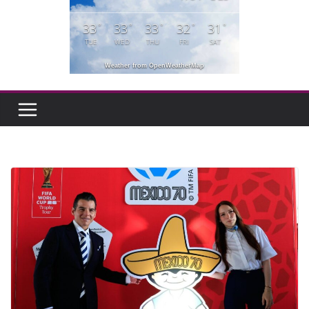
33
33
33
32
31
°
°
°
°
°
TUE
WED
THU
FRI
SAT
Weather from OpenWeatherMap