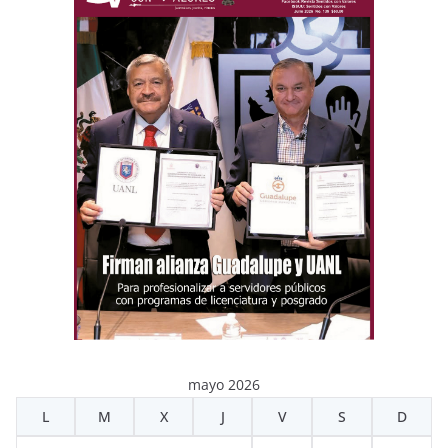
mayo 2026
L
M
X
J
V
S
D