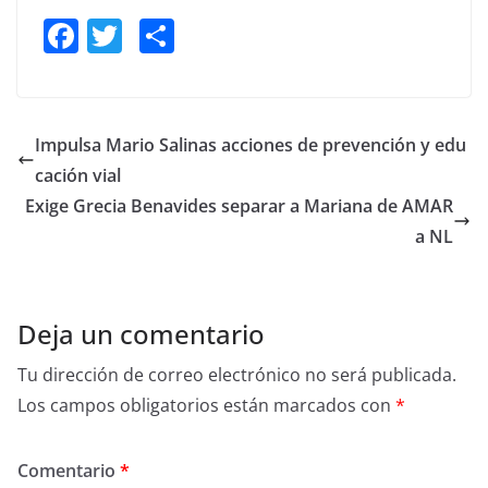
F
T
S
a
w
h
c
itt
ar
e
er
e
Impulsa Mario Salinas acciones de prevención y edu
b
cación vial
o
Exige Grecia Benavides separar a Mariana de AMAR
o
a NL
k
Deja un comentario
Tu dirección de correo electrónico no será publicada.
Los campos obligatorios están marcados con
*
Comentario
*