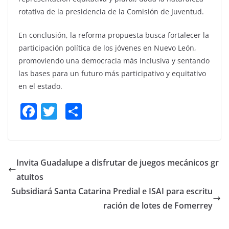
rotativa de la presidencia de la Comisión de Juventud.
En conclusión, la reforma propuesta busca fortalecer la
participación política de los jóvenes en Nuevo León,
promoviendo una democracia más inclusiva y sentando
las bases para un futuro más participativo y equitativo
en el estado.
F
T
S
a
w
h
c
itt
ar
e
er
e
Invita Guadalupe a disfrutar de juegos mecánicos gr
b
atuitos
o
Subsidiará Santa Catarina Predial e ISAI para escritu
o
ración de lotes de Fomerrey
k