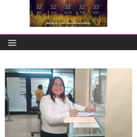
32
32
32
32
33
°
°
°
°
°
SAT
SUN
MON
TUE
WED
Weather from OpenWeatherMap