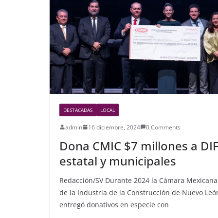
b
o
o
k
DESTACADAS
LOCAL
admin
16 diciembre, 2024
0 Comments
Dona CMIC $7 millones a DI
estatal y municipales
Redacción/SV Durante 2024 la Cámara Mexicana
de la Industria de la Construcción de Nuevo Leó
entregó donativos en especie con