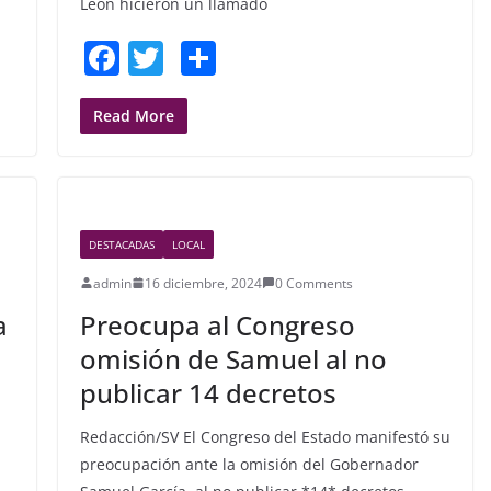
León hicieron un llamado
F
T
S
a
w
h
c
itt
ar
Read More
e
er
e
b
o
DESTACADAS
LOCAL
o
admin
16 diciembre, 2024
0 Comments
k
a
Preocupa al Congreso
omisión de Samuel al no
publicar 14 decretos
Redacción/SV El Congreso del Estado manifestó su
preocupación ante la omisión del Gobernador