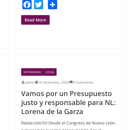
F
T
S
a
w
h
c
itt
ar
Read More
e
er
e
b
o
o
k
DESTACADAS
LOCAL
admin
16 diciembre, 2024
0 Comments
Vamos por un Presupuesto
justo y responsable para NL:
Lorena de la Garza
Redacción/SV Desde el Congreso de Nuevo León,