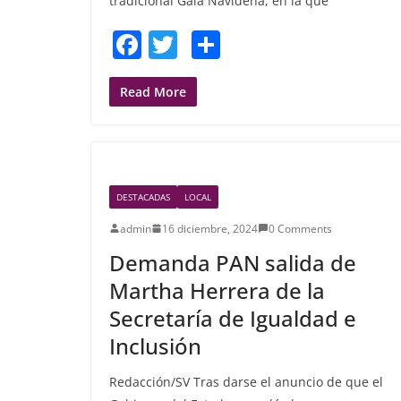
tradicional Gala Navideña, en la que
F
T
S
a
w
h
c
itt
ar
Read More
e
er
e
b
o
DESTACADAS
LOCAL
o
admin
16 diciembre, 2024
0 Comments
k
Demanda PAN salida de
Martha Herrera de la
Secretaría de Igualdad e
Inclusión
Redacción/SV Tras darse el anuncio de que el