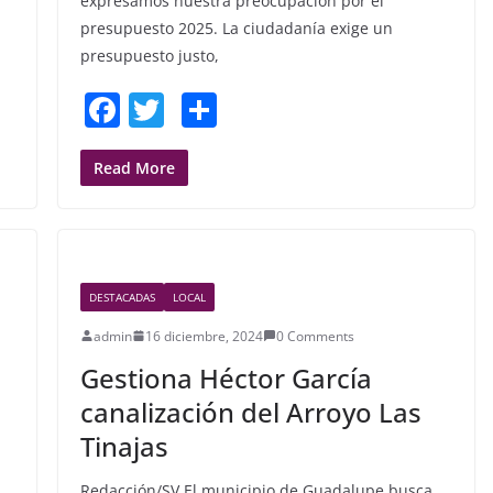
expresamos nuestra preocupación por el
presupuesto 2025. La ciudadanía exige un
presupuesto justo,
F
T
S
a
w
h
c
itt
ar
Read More
e
er
e
b
o
DESTACADAS
LOCAL
o
admin
16 diciembre, 2024
0 Comments
k
Gestiona Héctor García
canalización del Arroyo Las
Tinajas
Redacción/SV El municipio de Guadalupe busca