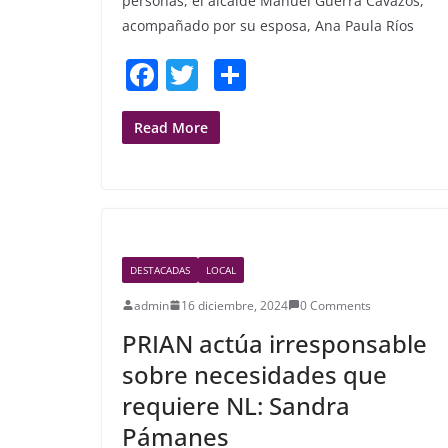
personas, el alcalde Manuel Guerra Cavazos,
acompañado por su esposa, Ana Paula Ríos
F
T
S
a
w
h
c
itt
ar
Read More
e
er
e
b
o
o
DESTACADAS
LOCAL
k
admin
16 diciembre, 2024
0 Comments
PRIAN actúa irresponsable
sobre necesidades que
requiere NL: Sandra
Pámanes