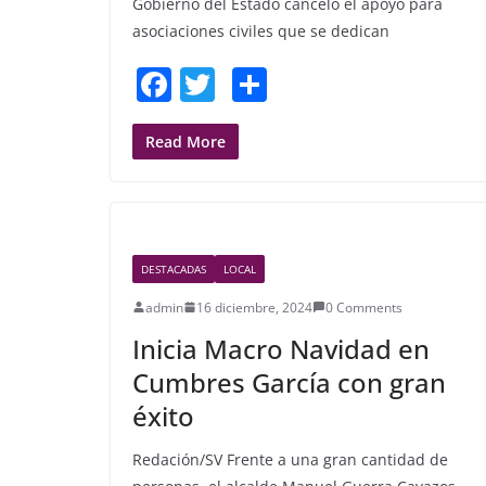
Gobierno del Estado canceló el apoyo para
asociaciones civiles que se dedican
F
T
S
a
w
h
c
itt
ar
Read More
e
er
e
b
o
DESTACADAS
LOCAL
o
admin
16 diciembre, 2024
0 Comments
k
Inicia Macro Navidad en
Cumbres García con gran
éxito
Redación/SV Frente a una gran cantidad de