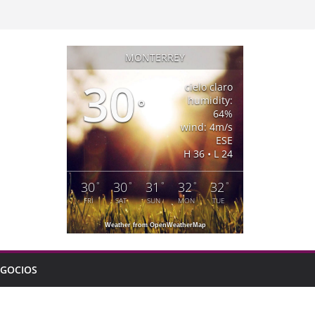
MONTERREY
30
cielo claro
humidity:
°
64%
wind: 4m/s
ESE
H 36 • L 24
30
30
31
32
32
°
°
°
°
°
FRI
SAT
SUN
MON
TUE
Weather from OpenWeatherMap
GOCIOS