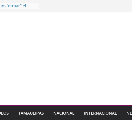
ansformar” el
co en NL
lupe en Campaña
s
z soluciones para
ones en Avenida
o Aguirre Segundo
s
stillo celebración
terna
ULOS
TAMAULIPAS
NACIONAL
INTERNACIONAL
NE