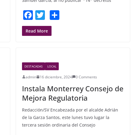
Samuel García, al no publicar *14* decretos
F
T
S
a
w
h
c
itt
ar
Read More
e
er
e
b
o
DESTACADAS
LOCAL
o
admin
16 diciembre, 2024
0 Comments
k
Instala Monterrey Consejo de
Mejora Regulatoria
Redacción/SV Encabezada por el alcalde Adrián
de la Garza Santos, este lunes tuvo lugar la
tercera sesión ordinaria del Consejo