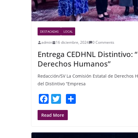
DESTACADAS
LOCAL
admin
16 diciembre, 2024
0 Comments
Entrega CEDHNL Distintivo:
Derechos Humanos”
Redacción/SV La Comisión Estatal de Derechos H
del Distintivo “Empresa
F
T
S
a
w
h
c
itt
ar
Read More
e
er
e