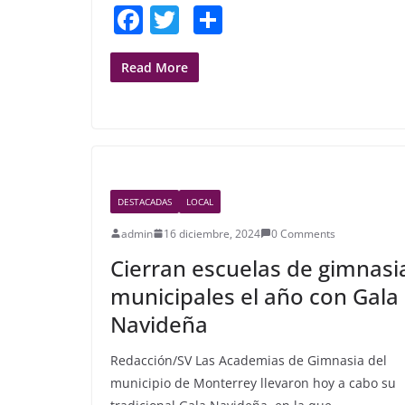
F
T
S
a
w
h
c
itt
ar
Read More
e
er
e
b
o
o
DESTACADAS
LOCAL
k
admin
16 diciembre, 2024
0 Comments
Cierran escuelas de gimnasi
municipales el año con Gala
Navideña
Redacción/SV Las Academias de Gimnasia del
municipio de Monterrey llevaron hoy a cabo su