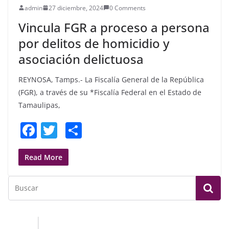
admin
27 diciembre, 2024
0 Comments
Vincula FGR a proceso a persona
por delitos de homicidio y
asociación delictuosa
REYNOSA, Tamps.- La Fiscalía General de la República
(FGR), a través de su *Fiscalía Federal en el Estado de
Tamaulipas,
F
T
S
a
w
h
c
itt
ar
Read More
e
er
e
b
o
o