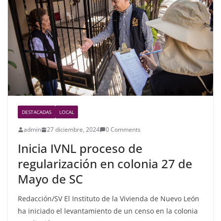
o
o
k
DESTACADAS
LOCAL
admin
27 diciembre, 2024
0 Comments
Inicia IVNL proceso de
regularización en colonia 27 de
Mayo de SC
Redacción/SV El Instituto de la Vivienda de Nuevo León
ha iniciado el levantamiento de un censo en la colonia