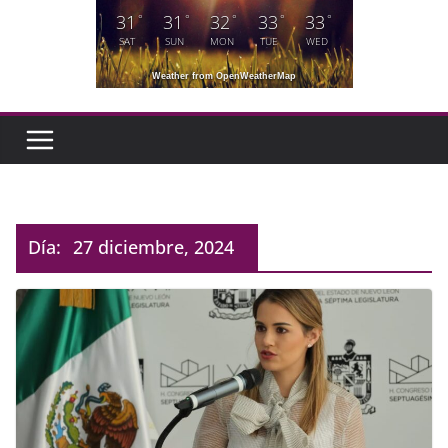
31
31
32
33
33
°
°
°
°
°
SAT
SUN
MON
TUE
WED
Weather from OpenWeatherMap
Día:
27 diciembre, 2024