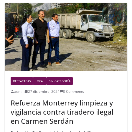
b
o
o
k
DESTACADAS
LOCAL
SIN CATEGORÍA
admin
27 diciembre, 2024
0 Comments
Refuerza Monterrey limpieza y
vigilancia contra tiradero ilegal
en Carmen Serdán