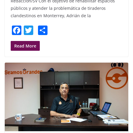
Redacción/SV Con el objetivo de rehabilitar espacios
públicos y atender la problemática de tiraderos
clandestinos en Monterrey, Adrián de la
F
T
S
a
w
h
c
itt
ar
Read More
e
er
e
b
o
o
k