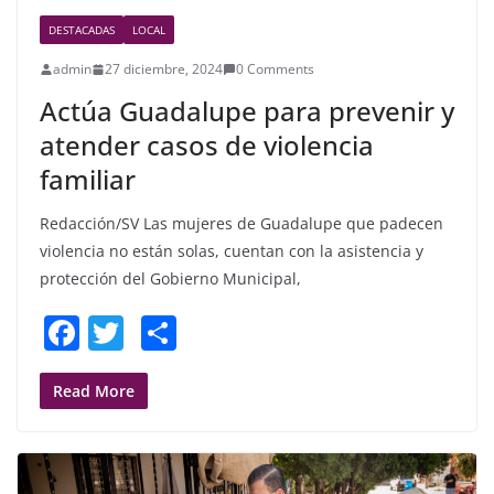
DESTACADAS
LOCAL
admin
27 diciembre, 2024
0 Comments
Actúa Guadalupe para prevenir y
atender casos de violencia
familiar
Redacción/SV Las mujeres de Guadalupe que padecen
violencia no están solas, cuentan con la asistencia y
protección del Gobierno Municipal,
F
T
S
a
w
h
c
itt
ar
Read More
e
er
e
b