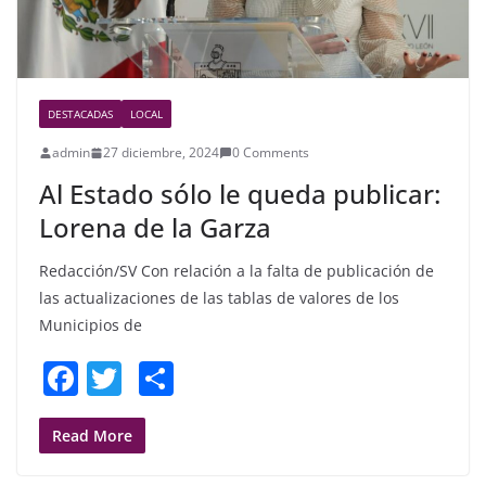
DESTACADAS
LOCAL
admin
27 diciembre, 2024
0 Comments
Al Estado sólo le queda publicar:
Lorena de la Garza
Redacción/SV Con relación a la falta de publicación de
las actualizaciones de las tablas de valores de los
Municipios de
F
T
S
a
w
h
c
itt
ar
Read More
e
er
e