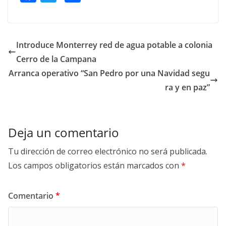
ac
w
h
e
itt
ar
b
er
e
Introduce Monterrey red de agua potable a colonia
o
Cerro de la Campana
o
Arranca operativo “San Pedro por una Navidad segu
k
ra y en paz”
Deja un comentario
Tu dirección de correo electrónico no será publicada.
Los campos obligatorios están marcados con
*
Comentario
*