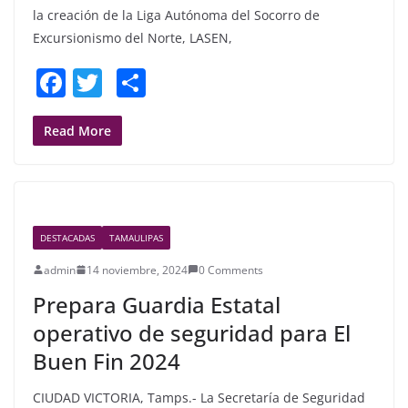
la creación de la Liga Autónoma del Socorro de
Excursionismo del Norte, LASEN,
F
T
S
a
w
h
c
itt
ar
Read More
e
er
e
b
o
DESTACADAS
TAMAULIPAS
o
admin
14 noviembre, 2024
0 Comments
k
Prepara Guardia Estatal
operativo de seguridad para El
Buen Fin 2024
CIUDAD VICTORIA, Tamps.- La Secretaría de Seguridad