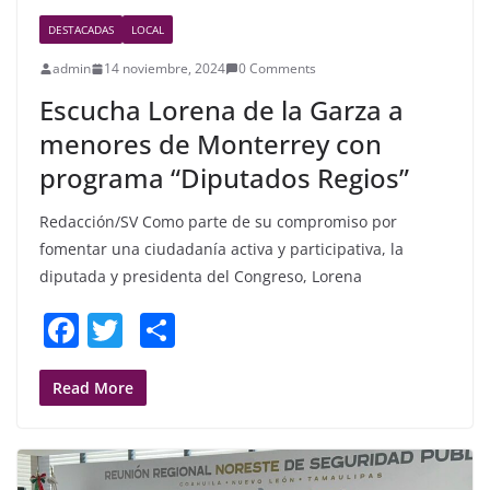
DESTACADAS
LOCAL
admin
14 noviembre, 2024
0 Comments
Escucha Lorena de la Garza a
menores de Monterrey con
programa “Diputados Regios”
Redacción/SV Como parte de su compromiso por
fomentar una ciudadanía activa y participativa, la
diputada y presidenta del Congreso, Lorena
F
T
S
a
w
h
c
itt
ar
Read More
e
er
e
b