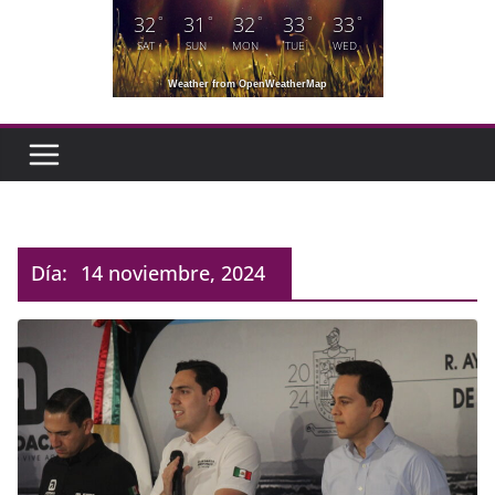
32
31
32
33
33
°
°
°
°
°
SAT
SUN
MON
TUE
WED
Weather from OpenWeatherMap
Día:
14 noviembre, 2024