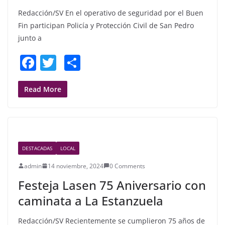
Redacción/SV En el operativo de seguridad por el Buen
Fin participan Policía y Protección Civil de San Pedro
junto a
F
T
S
a
w
h
c
itt
ar
Read More
e
er
e
b
o
DESTACADAS
LOCAL
o
admin
14 noviembre, 2024
0 Comments
k
Festeja Lasen 75 Aniversario con
caminata a La Estanzuela
Redacción/SV Recientemente se cumplieron 75 años de