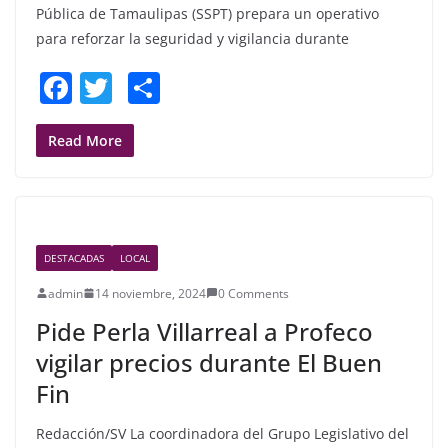
Pública de Tamaulipas (SSPT) prepara un operativo
para reforzar la seguridad y vigilancia durante
F
T
S
a
w
h
c
itt
ar
Read More
e
er
e
b
o
DESTACADAS
LOCAL
o
admin
14 noviembre, 2024
0 Comments
k
Pide Perla Villarreal a Profeco
vigilar precios durante El Buen
Fin
Redacción/SV La coordinadora del Grupo Legislativo del