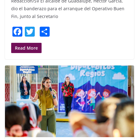
Redacción/SV El alcalde de Guadalupe, Héctor García,
dio el banderazo para el arranque del Operativo Buen
Fin, junto al Secretario
F
T
S
a
w
h
c
itt
ar
Read More
e
er
e
b
o
o
k