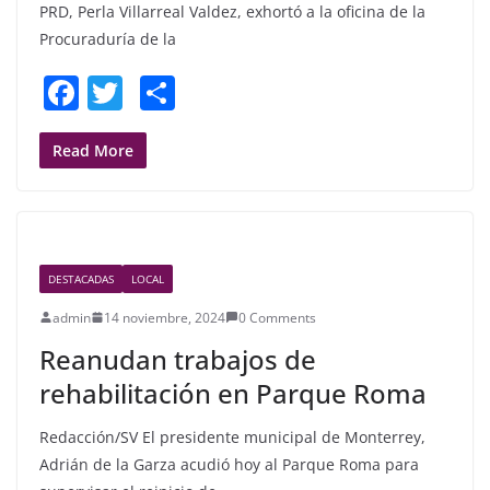
PRD, Perla Villarreal Valdez, exhortó a la oficina de la
Procuraduría de la
F
T
S
a
w
h
c
itt
ar
Read More
e
er
e
b
o
DESTACADAS
LOCAL
o
admin
14 noviembre, 2024
0 Comments
k
Reanudan trabajos de
rehabilitación en Parque Roma
Redacción/SV El presidente municipal de Monterrey,
Adrián de la Garza acudió hoy al Parque Roma para