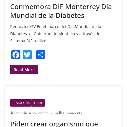
Conmemora DIF Monterrey Día
Mundial de la Diabetes
Redacción/SV En el marco del Día Mundial de la
Diabetes, el Gobierno de Monterrey a través del
Sistema DIF realizó
F
T
S
a
w
h
c
itt
ar
Read More
e
er
e
b
o
DESTACADAS
LOCAL
o
admin
14 noviembre, 2024
0 Comments
k
Piden crear organismo que