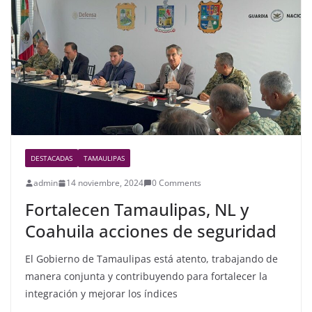
o
o
k
DESTACADAS
TAMAULIPAS
admin
14 noviembre, 2024
0 Comments
Fortalecen Tamaulipas, NL y
Coahuila acciones de seguridad
El Gobierno de Tamaulipas está atento, trabajando de
manera conjunta y contribuyendo para fortalecer la
integración y mejorar los índices