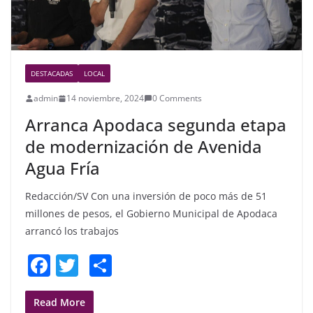
DESTACADAS
LOCAL
admin
14 noviembre, 2024
0 Comments
Arranca Apodaca segunda etapa
de modernización de Avenida
Agua Fría
Redacción/SV Con una inversión de poco más de 51
millones de pesos, el Gobierno Municipal de Apodaca
arrancó los trabajos
F
T
S
a
w
h
c
itt
ar
Read More