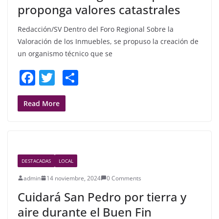
proponga valores catastrales
Redacción/SV Dentro del Foro Regional Sobre la
Valoración de los Inmuebles, se propuso la creación de
un organismo técnico que se
F
T
S
a
w
h
c
itt
ar
Read More
e
er
e
b
o
DESTACADAS
LOCAL
o
admin
14 noviembre, 2024
0 Comments
k
Cuidará San Pedro por tierra y
aire durante el Buen Fin