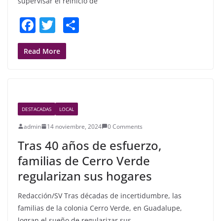
supervisar el reinicio de
F
T
S
a
w
h
c
itt
ar
Read More
e
er
e
b
o
DESTACADAS
LOCAL
o
admin
14 noviembre, 2024
0 Comments
k
Tras 40 años de esfuerzo,
familias de Cerro Verde
regularizan sus hogares
Redacción/SV Tras décadas de incertidumbre, las
familias de la colonia Cerro Verde, en Guadalupe,
logran el sueño de regularizar sus