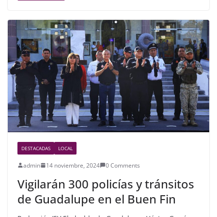
e
er
e
b
o
o
k
DESTACADAS
LOCAL
admin
14 noviembre, 2024
0 Comments
Vigilarán 300 policías y tránsitos
de Guadalupe en el Buen Fin