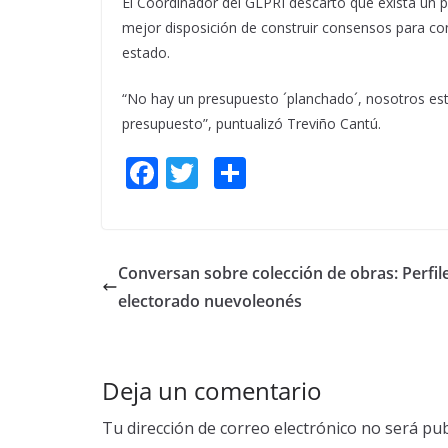
El Coordinador del GLPRI descartó que exista un p
mejor disposición de construir consensos para co
estado.
“No hay un presupuesto ´planchado´, nosotros es
presupuesto”, puntualizó Treviño Cantú.
F
T
S
ac
w
h
e
itt
ar
b
er
e
Conversan sobre colección de obras: Perfile
o
electorado nuevoleonés
o
k
Deja un comentario
Tu dirección de correo electrónico no será pub