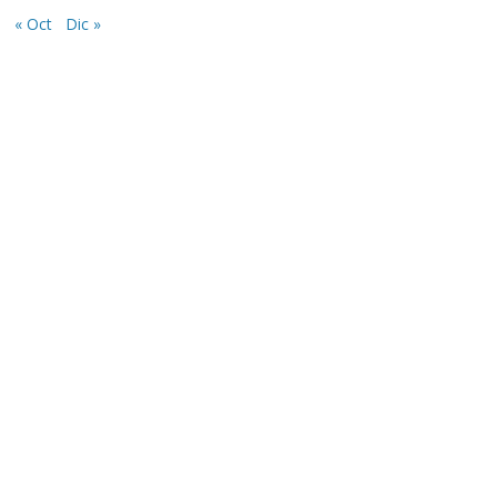
« Oct
Dic »