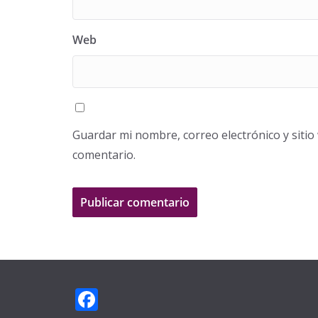
Web
Guardar mi nombre, correo electrónico y siti
comentario.
F