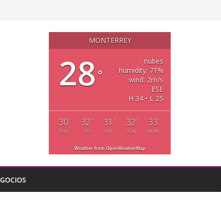
MONTERREY
28
nubes
humidity: 71%
°
wind: 2m/s
ESE
H 34 • L 25
30
32
31
32
33
°
°
°
°
°
THU
FRI
SAT
SUN
MON
Weather from OpenWeatherMap
GOCIOS