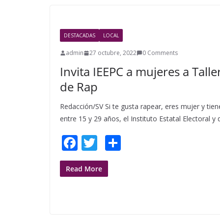
o
o
DESTACADAS
LOCAL
k
admin
27 octubre, 2022
0 Comments
Invita IEEPC a mujeres a Talle
de Rap
Redacción/SV Si te gusta rapear, eres mujer y tien
entre 15 y 29 años, el Instituto Estatal Electoral y 
F
T
S
ac
w
h
e
itt
ar
Read More
b
er
e
o