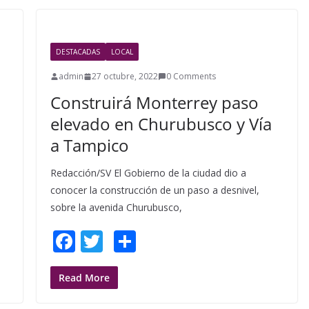
o
o
k
DESTACADAS
LOCAL
admin
27 octubre, 2022
0 Comments
Construirá Monterrey paso
elevado en Churubusco y Vía
a Tampico
Redacción/SV El Gobierno de la ciudad dio a
conocer la construcción de un paso a desnivel,
sobre la avenida Churubusco,
F
T
S
ac
w
h
e
itt
ar
Read More
b
er
e