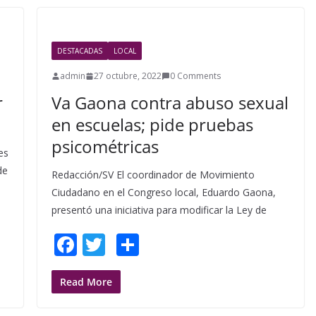
o
o
DESTACADAS
LOCAL
k
admin
27 octubre, 2022
0 Comments
r
Va Gaona contra abuso sexual
en escuelas; pide pruebas
psicométricas
es
de
Redacción/SV El coordinador de Movimiento
Ciudadano en el Congreso local, Eduardo Gaona,
presentó una iniciativa para modificar la Ley de
F
T
S
ac
w
h
e
itt
ar
Read More
b
er
e