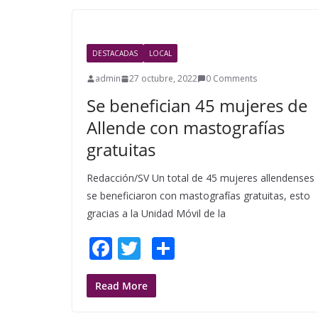
b
er
e
o
o
DESTACADAS
LOCAL
k
admin
27 octubre, 2022
0 Comments
Se benefician 45 mujeres de
Allende con mastografías
gratuitas
Redacción/SV Un total de 45 mujeres allendenses
se beneficiaron con mastografías gratuitas, esto
gracias a la Unidad Móvil de la
F
T
S
ac
w
h
e
itt
ar
Read More
b
er
e