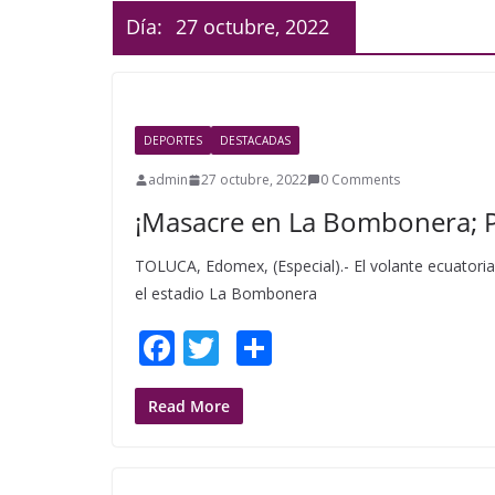
Día:
27 octubre, 2022
DEPORTES
DESTACADAS
admin
27 octubre, 2022
0 Comments
¡Masacre en La Bombonera; P
TOLUCA, Edomex, (Especial).- El volante ecuatori
el estadio La Bombonera
F
T
S
ac
w
h
e
itt
ar
Read More
b
er
e
o