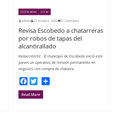
o
o
DESTACADAS
LOCAL
k
admin
27 octubre, 2022
0 Comments
Revisa Escobedo a chatarreras
por robos de tapas del
alcantirallado
Redacción/SV El municipio de Escobedo inició este
jueves un operativo de revisión permanente en
negocios con compra de chatarra
F
T
S
ac
w
h
e
itt
ar
Read More
b
er
e