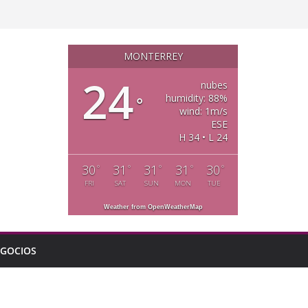
MONTERREY
24
nubes
humidity: 88%
°
wind: 1m/s
ESE
H 34 • L 24
30
31
31
31
30
°
°
°
°
°
FRI
SAT
SUN
MON
TUE
Weather from OpenWeatherMap
GOCIOS