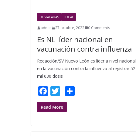
o
k
DESTACADAS
LOCAL
admin
27 octubre, 2022
0 Comments
Es NL líder nacional en
vacunación contra influenza
Redacción/SV Nuevo León es líder a nivel nacional
en la vacunación contra la influenza al registrar 52
mil 630 dosis
F
T
S
ac
w
h
e
itt
ar
Read More
b
er
e
o