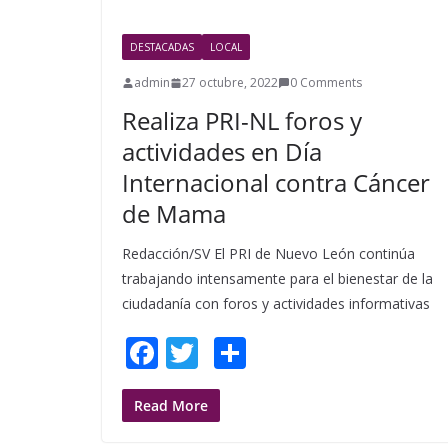
o
k
DESTACADAS
LOCAL
admin
27 octubre, 2022
0 Comments
Realiza PRI-NL foros y
actividades en Día
Internacional contra Cáncer
de Mama
Redacción/SV El PRI de Nuevo León continúa
trabajando intensamente para el bienestar de la
ciudadanía con foros y actividades informativas
F
T
S
ac
w
h
e
itt
ar
Read More