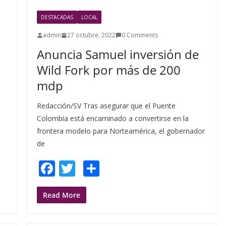
o
DESTACADAS
LOCAL
k
admin
27 octubre, 2022
0 Comments
Anuncia Samuel inversión de
Wild Fork por más de 200
mdp
Redacción/SV Tras asegurar que el Puente
Colombia está encaminado a convertirse en la
frontera modelo para Norteamérica, el gobernador
de
F
T
S
ac
w
h
e
itt
ar
Read More
b
er
e