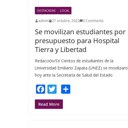
o
DESTACADAS
LOCAL
k
admin
27 octubre, 2022
0 Comments
Se movilizan estudiantes por
presupuesto para Hospital
Tierra y Libertad
Redacción/SV Cientos de estudiantes de la
Universidad Emiliano Zapata (UNEZ) se movilizar
hoy ante la Secretaría de Salud del Estado
F
T
S
ac
w
h
e
itt
ar
Read More
b
er
e
o