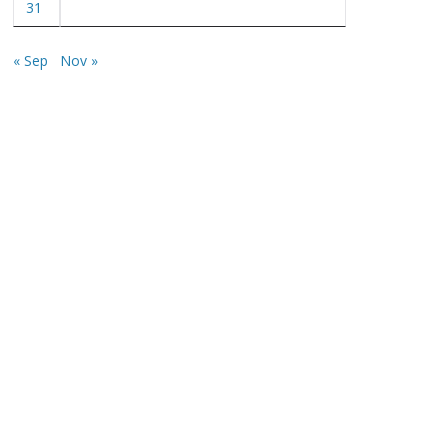
31
« Sep
Nov »