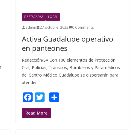
o
o
DESTACADAS
LOCAL
k
admin
27 octubre, 2022
0 Comments
Activa Guadalupe operativo
en panteones
Redacción/SV Con 100 elementos de Protección
1
Civil, Policías, Tránsitos, Bomberos y Paramédicos
del Centro Médico Guadalupe se dispersarán para
atender
F
T
S
ac
w
h
e
itt
ar
Read More
b
er
e