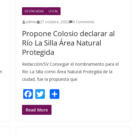
DESTACADAS
LOCAL
admin
27 octubre, 2022
0 Comments
Propone Colosio declarar al
Río La Silla Área Natural
Protegida
Redacción/SV Conseguir el nombramiento para el
on
Río La Silla como Área Natural Protegida de la
ciudad, fue la propuesta que
F
T
S
ac
w
h
e
itt
ar
Read More
b
er
e
o