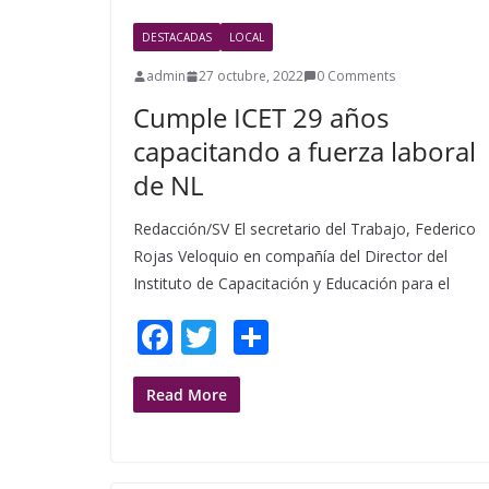
o
DESTACADAS
LOCAL
k
admin
27 octubre, 2022
0 Comments
Cumple ICET 29 años
capacitando a fuerza laboral
de NL
Redacción/SV El secretario del Trabajo, Federico
Rojas Veloquio en compañía del Director del
Instituto de Capacitación y Educación para el
F
T
S
ac
w
h
e
itt
ar
Read More
b
er
e
o