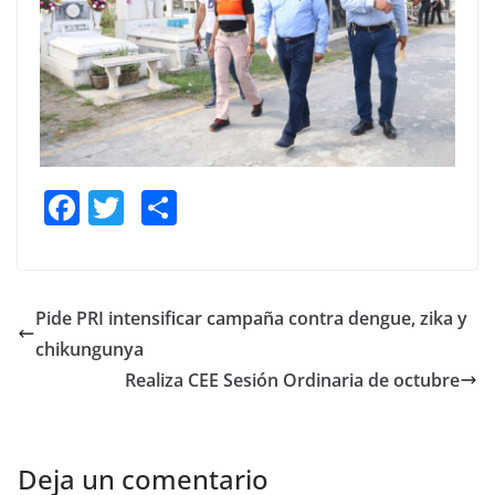
F
T
S
a
w
h
c
itt
ar
e
er
e
Pide PRI intensificar campaña contra dengue, zika y
b
chikungunya
o
Realiza CEE Sesión Ordinaria de octubre
o
k
Deja un comentario