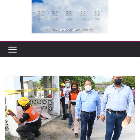
32
32
33
33
32
°
°
°
°
°
MON
TUE
WED
THU
FRI
Weather from OpenWeatherMap