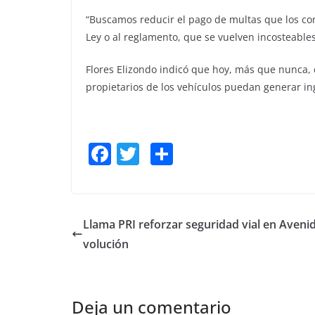
“Buscamos reducir el pago de multas que los co
Ley o al reglamento, que se vuelven incosteables
Flores Elizondo indicó que hoy, más que nunca, 
propietarios de los vehículos puedan generar in
F
T
S
a
w
h
c
itt
ar
e
er
e
Llama PRI reforzar seguridad vial en Aveni
b
volución
o
o
Deja un comentario
k