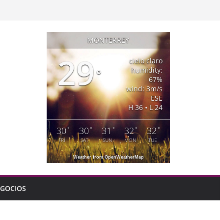
MONTERREY
29
cielo claro
humidity:
°
67%
wind: 3m/s
ESE
H 36 • L 24
30
30
31
32
32
°
°
°
°
°
FRI
SAT
SUN
MON
TUE
Weather from OpenWeatherMap
GOCIOS