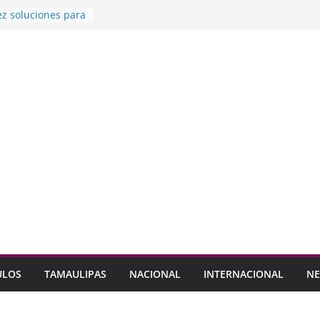
z soluciones para
ones en Avenida
 y CANACO
 de 1,800 Pymes
y taller para
eres en procesos
gia Escudo cinco
menos de 24 horas
lupe en Campaña
s
ULOS
TAMAULIPAS
NACIONAL
INTERNACIONAL
NE