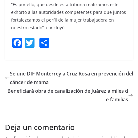
“Es por ello, que desde esta tribuna realizamos este
exhorto a las autoridades competentes para que juntos
fortalezcamos el perfil de la mujer trabajadora en
nuestro estado”, concluyó.
F
T
S
a
w
h
c
itt
ar
e
er
e
Se une DIF Monterrey a Cruz Rosa en prevención del
b
cáncer de mama
o
Beneficiará obra de canalización de Juárez a miles d
o
e familias
k
Deja un comentario