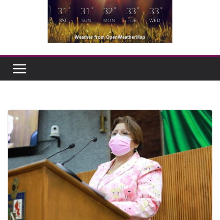
31
31
32
33
33
°
°
°
°
°
SAT
SUN
MON
TUE
WED
Weather from OpenWeatherMap