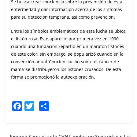
Se busca crear conciencia sobre la prevención de esta
enfermedad y dar información acerca de los síntomas
para su detección temprana, así como prevención.
Entre los símbolos emblemáticos de esta lucha se ubica
el listón rosa. Este apareció por primera vez en 1990,
cuando una fundación repartió en un maratón listones
de este color; sin embargo, se popularizó cuando en la
convención anual ‘Concienciación sobre el cáncer de
mama’ se distribuyeron los listones cruzados. De esta
forma se promocionó la autoexploración.
F
T
S
a
w
h
c
itt
ar
e
er
e
Expone Samuel ante CVNL metas en Seguridad y Jus