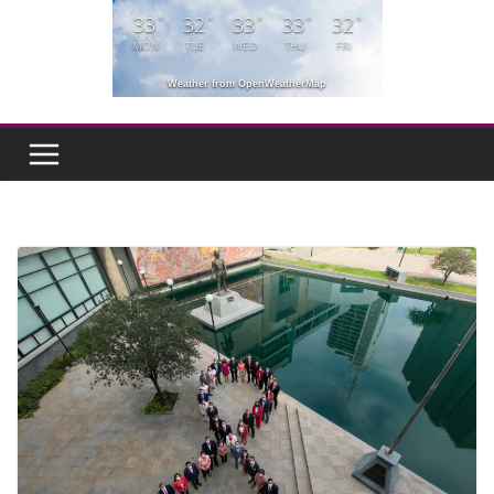
33
32
33
33
32
°
°
°
°
°
MON
TUE
WED
THU
FRI
Weather from OpenWeatherMap