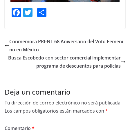
F
T
S
a
w
h
c
itt
ar
e
er
e
Conmemora PRI-NL 68 Aniversario del Voto Femeni
b
no en México
o
Busca Escobedo con sector comercial implementar
o
programa de descuentos para policías
k
Deja un comentario
Tu dirección de correo electrónico no será publicada.
Los campos obligatorios están marcados con
*
Comentario
*