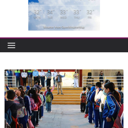
32
34
33
33
32
°
°
°
°
°
MON
TUE
WED
THU
FRI
Weather from OpenWeatherMap