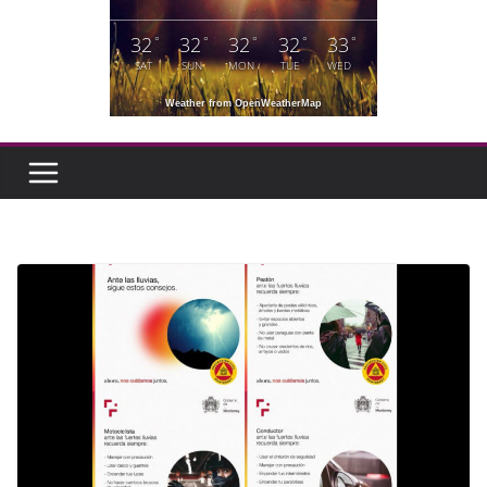
32
32
32
32
33
°
°
°
°
°
SAT
SUN
MON
TUE
WED
Weather from OpenWeatherMap