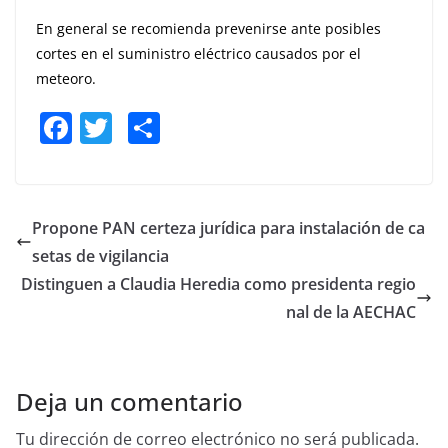
En general se recomienda prevenirse ante posibles
cortes en el suministro eléctrico causados por el
meteoro.
F
T
S
a
w
h
c
itt
ar
e
er
e
Propone PAN certeza jurídica para instalación de ca
b
setas de vigilancia
o
Distinguen a Claudia Heredia como presidenta regio
o
nal de la AECHAC
k
Deja un comentario
Tu dirección de correo electrónico no será publicada.