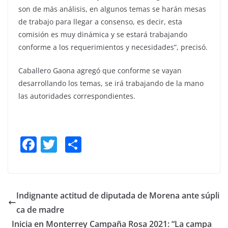
son de más análisis, en algunos temas se harán mesas
de trabajo para llegar a consenso, es decir, esta
comisión es muy dinámica y se estará trabajando
conforme a los requerimientos y necesidades”, precisó.
Caballero Gaona agregó que conforme se vayan
desarrollando los temas, se irá trabajando de la mano
las autoridades correspondientes.
F
T
S
a
w
h
c
itt
ar
e
er
e
Indignante actitud de diputada de Morena ante súpli
b
ca de madre
o
Inicia en Monterrey Campaña Rosa 2021: “La campa