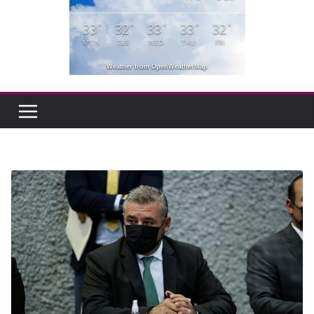
33
32
33
33
32
°
°
°
°
°
MON
TUE
WED
THU
FRI
Weather from OpenWeatherMap