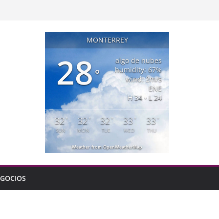
MONTERREY
28
algo de nubes
humidity: 67%
°
wind: 2m/s
ENE
H 34 • L 24
32
32
32
33
33
°
°
°
°
°
SUN
MON
TUE
WED
THU
Weather from OpenWeatherMap
GOCIOS