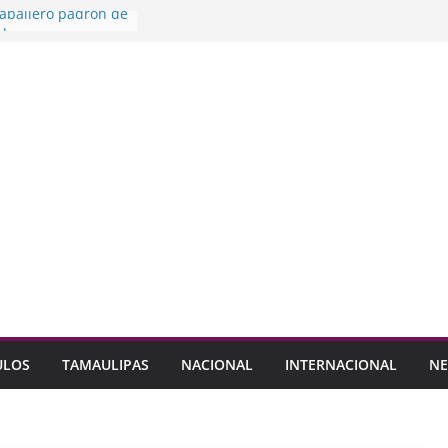
Caballero padrón de
das
do espacios
neficio de las
res nivel
 Protección Civil NL
os por pensionados
yD
Modo
 para que llegue a
el ‘Sí’
ULOS
TAMAULIPAS
NACIONAL
INTERNACIONAL
NE