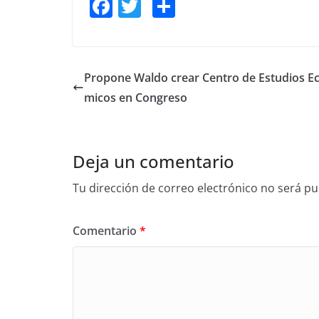
F
T
S
a
w
h
c
itt
ar
e
er
e
Propone Waldo crear Centro de Estudios E
b
micos en Congreso
o
o
Deja un comentario
k
Tu dirección de correo electrónico no será pu
Comentario
*