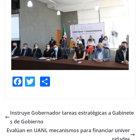
F
T
S
a
w
h
c
itt
ar
e
er
e
Instruye Gobernador tareas estratégicas a Gabinete
b
s de Gobierno
o
Evalúan en UANL mecanismos para financiar univer
sidades