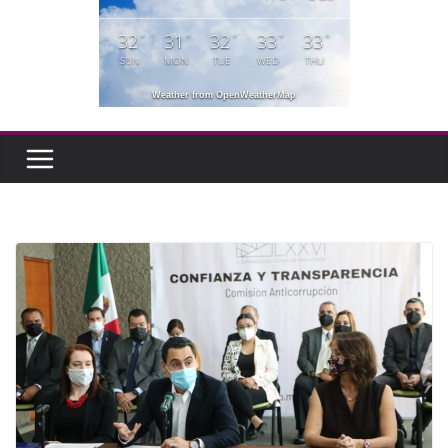
32
31
32
33
33
°
°
°
°
°
SUN
MON
TUE
WED
THU
Weather from OpenWeatherMap