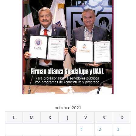
octubre 2021
L
M
X
J
V
S
D
1
2
3