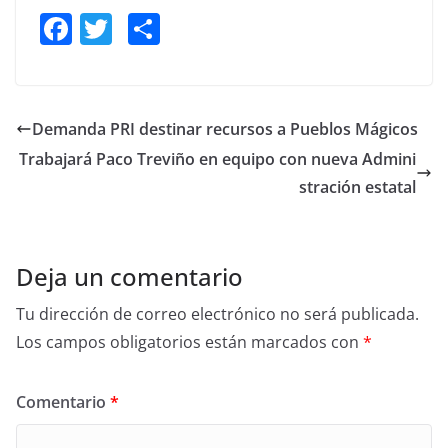
F
T
S
a
w
h
c
itt
ar
e
er
e
Demanda PRI destinar recursos a Pueblos Mágicos
b
Trabajará Paco Treviño en equipo con nueva Admini
o
stración estatal
o
k
Deja un comentario
Tu dirección de correo electrónico no será publicada.
Los campos obligatorios están marcados con
*
Comentario
*