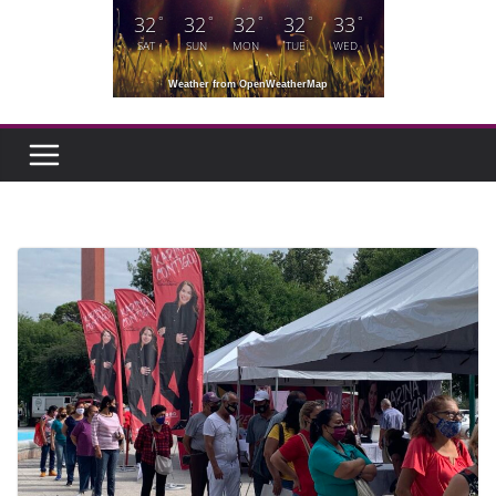
32
32
32
32
33
°
°
°
°
°
SAT
SUN
MON
TUE
WED
Weather from OpenWeatherMap