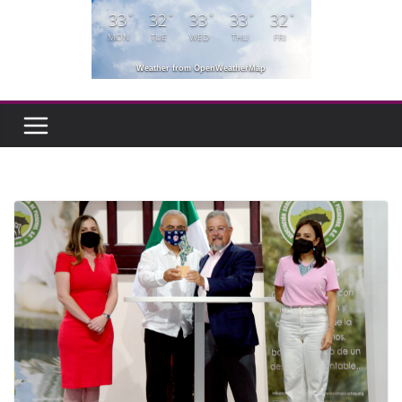
33
32
33
33
32
°
°
°
°
°
MON
TUE
WED
THU
FRI
Weather from OpenWeatherMap