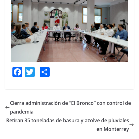
F
T
S
a
w
h
c
itt
ar
e
er
e
Cierra administración de “El Bronco” con control de
b
pandemia
o
Retiran 35 toneladas de basura y azolve de pluviales
o
en Monterrey