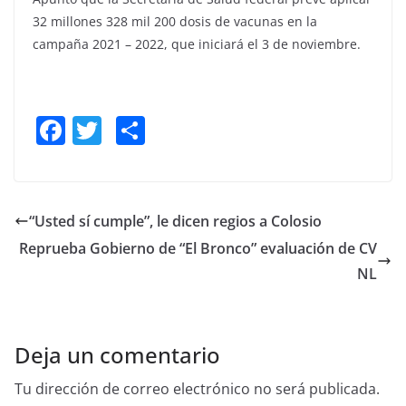
32 millones 328 mil 200 dosis de vacunas en la
campaña 2021 – 2022, que iniciará el 3 de noviembre.
F
T
S
a
w
h
c
itt
ar
e
er
e
“Usted sí cumple”, le dicen regios a Colosio
b
Reprueba Gobierno de “El Bronco” evaluación de CV
o
NL
o
k
Deja un comentario
Tu dirección de correo electrónico no será publicada.