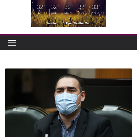
32
32
32
32
33
°
°
°
°
°
SAT
SUN
MON
TUE
WED
Weather from OpenWeatherMap