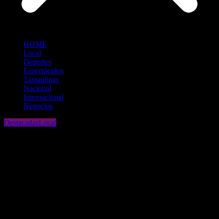
HOME
Local
Deportes
Espectáculos
Tamaulipas
Nacional
Internacional
Negocios
Destacadas
Local
Entrega Canaco Monterrey Presea
“Pedro Maiz Arsuaga”