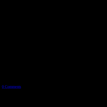
0 Comments
Redacción/SV
Con la asistencia de 300 empresarios de la localidad, este jueves 25