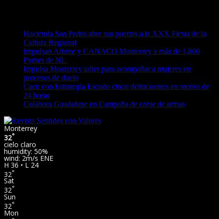
Saltar
viernes, agosto 7, 2026
al
Lo último:
contenido
Hacienda San Pedro abre sus puertas a la XXX Fiesta de la
Cultura Regional
Impulsan Afirme y CANACO Monterrey a más de 1,800
Pymes de NL
Impulsa Monterrey taller para acompañar a mujeres en
procesos de duelo
Caen con Estrategia Escudo cinco delincuentes en menos de
24 horas
Colabora Guadalupe en Campaña de canje de armas
Monterrey
°
32
cielo claro
humidity: 50%
wind: 2m/s ENE
H 36 • L 24
°
32
Sat
°
32
Sun
°
32
Mon