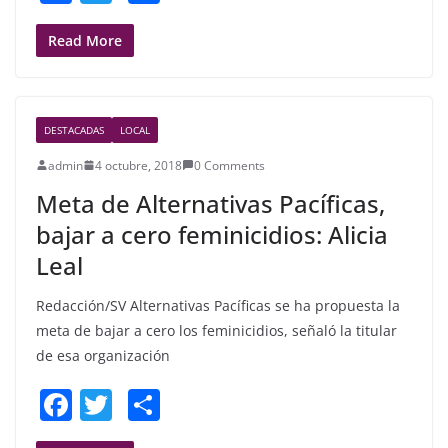
a
w
h
c
itt
ar
Read More
e
er
e
b
DESTACADAS
LOCAL
o
admin
4 octubre, 2018
0 Comments
o
Meta de Alternativas Pacíficas,
k
bajar a cero feminicidios: Alicia
Leal
Redacción/SV Alternativas Pacíficas se ha propuesta la
meta de bajar a cero los feminicidios, señaló la titular
de esa organización
F
T
S
a
w
h