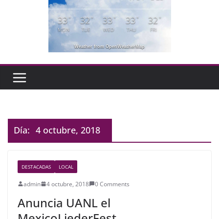
33
32
33
33
32
°
°
°
°
°
MON
TUE
WED
THU
FRI
Weather from OpenWeatherMap
Día:
4 octubre, 2018
DESTACADAS
LOCAL
admin
4 octubre, 2018
0 Comments
Anuncia UANL el
MexicoLiederFest