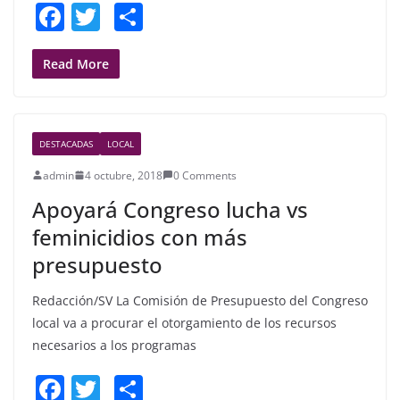
F
T
S
a
w
h
c
itt
ar
Read More
e
er
e
b
DESTACADAS
LOCAL
o
admin
4 octubre, 2018
0 Comments
o
Apoyará Congreso lucha vs
k
feminicidios con más
presupuesto
Redacción/SV La Comisión de Presupuesto del Congreso
local va a procurar el otorgamiento de los recursos
necesarios a los programas
F
T
S