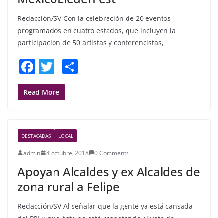
Redacción/SV Con la celebración de 20 eventos
programados en cuatro estados, que incluyen la
participación de 50 artistas y conferencistas,
F
T
S
a
w
h
c
itt
ar
Read More
e
er
e
b
DESTACADAS
LOCAL
o
admin
4 octubre, 2018
0 Comments
o
Apoyan Alcaldes y ex Alcaldes de
k
zona rural a Felipe
Redacción/SV Al señalar que la gente ya está cansada