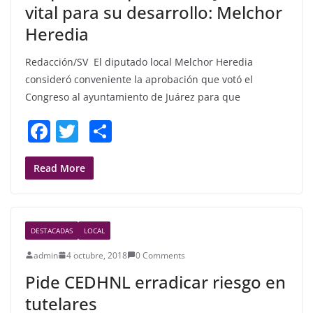
vital para su desarrollo: Melchor
Heredia
Redacción/SV El diputado local Melchor Heredia
consideró conveniente la aprobación que votó el
Congreso al ayuntamiento de Juárez para que
F
T
S
a
w
h
c
itt
ar
Read More
e
er
e
b
DESTACADAS
LOCAL
o
admin
4 octubre, 2018
0 Comments
o
Pide CEDHNL erradicar riesgo en
k
tutelares