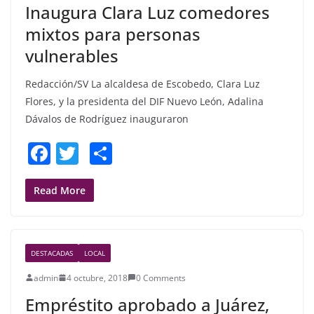
Inaugura Clara Luz comedores
k
mixtos para personas
vulnerables
Redacción/SV La alcaldesa de Escobedo, Clara Luz
Flores, y la presidenta del DIF Nuevo León, Adalina
Dávalos de Rodríguez inauguraron
F
T
S
a
w
h
c
itt
ar
Read More
e
er
e
b
DESTACADAS
LOCAL
o
admin
4 octubre, 2018
0 Comments
o
Empréstito aprobado a Juárez,
k