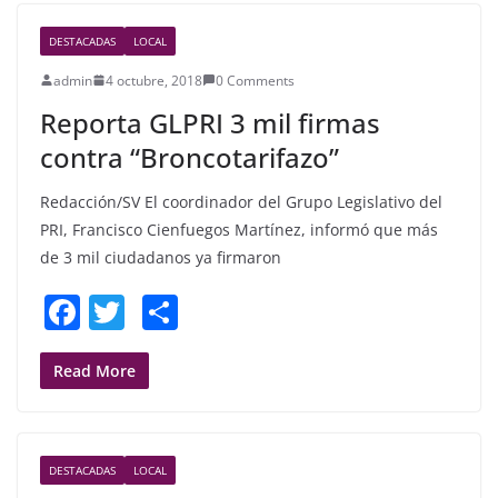
b
DESTACADAS
LOCAL
o
admin
4 octubre, 2018
0 Comments
o
Reporta GLPRI 3 mil firmas
k
contra “Broncotarifazo”
Redacción/SV El coordinador del Grupo Legislativo del
PRI, Francisco Cienfuegos Martínez, informó que más
de 3 mil ciudadanos ya firmaron
F
T
S
a
w
h
c
itt
ar
Read More
e
er
e
b
DESTACADAS
LOCAL
o