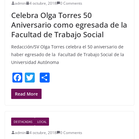
admin
4 octubre, 2018
0 Comments
o
Celebra Olga Torres 50
k
Aniversario como egresada de la
Facultad de Trabajo Social
Redacción/SV Olga Torres celebra el 50 aniversario de
haber egresado de la Facultad de Trabajo Social de la
Universidad Autónoma
F
T
S
a
w
h
c
itt
ar
Read More
e
er
e
b
DESTACADAS
LOCAL
o
admin
4 octubre, 2018
0 Comments
o