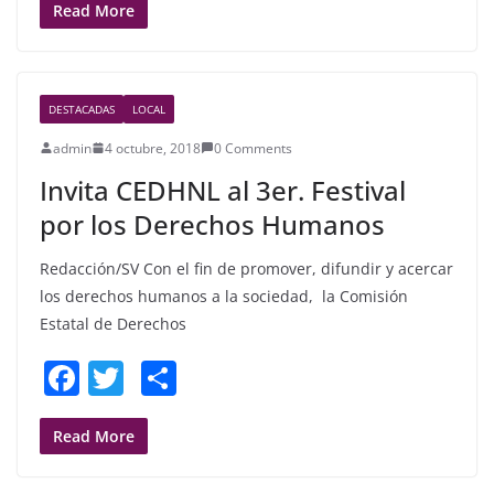
c
itt
ar
Read More
e
er
e
b
DESTACADAS
LOCAL
o
admin
4 octubre, 2018
0 Comments
o
Invita CEDHNL al 3er. Festival
k
por los Derechos Humanos
Redacción/SV Con el fin de promover, difundir y acercar
los derechos humanos a la sociedad, la Comisión
Estatal de Derechos
F
T
S
a
w
h
c
itt
ar
Read More
e
er
e