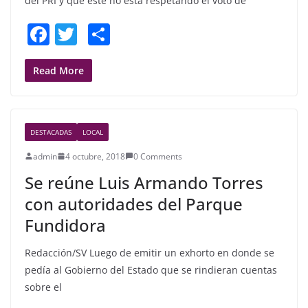
del PRI y que éste no está respetando el voto de
F
T
S
a
w
h
c
itt
ar
Read More
e
er
e
b
DESTACADAS
LOCAL
o
admin
4 octubre, 2018
0 Comments
o
Se reúne Luis Armando Torres
k
con autoridades del Parque
Fundidora
Redacción/SV Luego de emitir un exhorto en donde se
pedía al Gobierno del Estado que se rindieran cuentas
sobre el