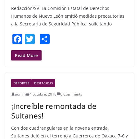
Redacción/SV La Comisión Estatal de Derechos
Humanos de Nuevo León emitió medidas precautorias
a la Secretaría de Seguridad Pública, solicitando
F
T
S
a
w
h
c
itt
ar
Read More
e
er
e
b
DEPORTES
DESTACADAS
o
admin
4 octubre, 2018
0 Comments
o
¡Increíble remontada de
k
Sultanes!
Con dos cuadrangulares en la novena entrada,
Sultanes dejó en el terreno a Guerreros de Oaxaca 7-6 y