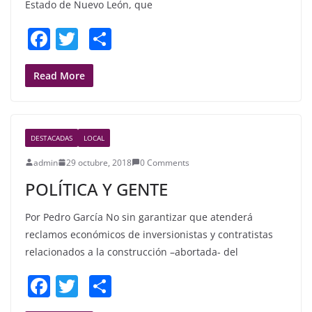
Estado de Nuevo León, que
F
T
S
a
w
h
c
itt
ar
Read More
e
er
e
b
DESTACADAS
LOCAL
o
admin
29 octubre, 2018
0 Comments
o
POLÍTICA Y GENTE
k
Por Pedro García No sin garantizar que atenderá
reclamos económicos de inversionistas y contratistas
relacionados a la construcción –abortada- del
F
T
S
a
w
h