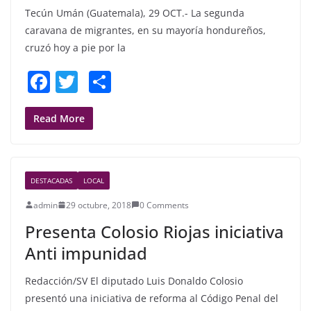
Tecún Umán (Guatemala), 29 OCT.- La segunda
caravana de migrantes, en su mayoría hondureños,
cruzó hoy a pie por la
F
T
S
a
w
h
c
itt
ar
Read More
e
er
e
b
DESTACADAS
LOCAL
o
admin
29 octubre, 2018
0 Comments
o
Presenta Colosio Riojas iniciativa
k
Anti impunidad
Redacción/SV El diputado Luis Donaldo Colosio
presentó una iniciativa de reforma al Código Penal del