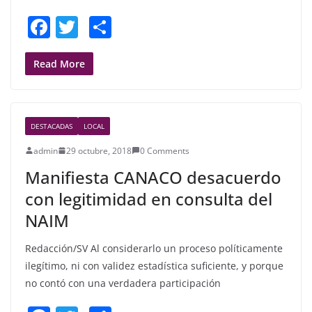
F
T
S
a
w
h
c
itt
ar
Read More
e
er
e
b
DESTACADAS
LOCAL
o
admin
29 octubre, 2018
0 Comments
o
Manifiesta CANACO desacuerdo
k
con legitimidad en consulta del
NAIM
Redacción/SV Al considerarlo un proceso políticamente
ilegítimo, ni con validez estadística suficiente, y porque
no contó con una verdadera participación