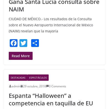
Gana Santa Lucía consulta sobre
k
NAIM
CIUDAD DE MÉXICO.- Los resultados de la Consulta
sobre el Nuevo Aeropuerto Internacional de México
(NAIM) revelan que la mayoría
F
T
S
a
w
h
c
itt
ar
Read More
e
er
e
b
DESTACADAS
ESPECTÁCULOS
o
admin
29 octubre, 2018
0 Comments
o
Espanta “Halloween” a
k
competencia en taquilla de EU