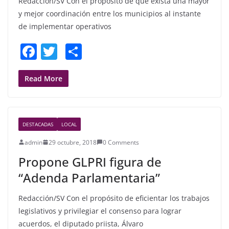
Redacción/SV Con el propósito de que exista una mayor
y mejor coordinación entre los municipios al instante
de implementar operativos
F
T
S
a
w
h
c
itt
ar
Read More
e
er
e
b
DESTACADAS
LOCAL
o
admin
29 octubre, 2018
0 Comments
o
Propone GLPRI figura de
k
“Adenda Parlamentaria”
Redacción/SV Con el propósito de eficientar los trabajos
legislativos y privilegiar el consenso para lograr
acuerdos, el diputado priista, Álvaro