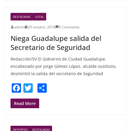
e
er
e
b
DESTACADAS
LOCAL
o
admin
29 octubre, 2018
0 Comments
o
Niega Guadalupe salida del
k
Secretario de Seguridad
Redacción/SV El Gobierno de Ciudad Guadalupe,
encabezado por Jorge Gómez López, alcalde sustituto,
desmintió la salida del secretario de Seguridad
F
T
S
a
w
h
c
itt
ar
Read More
e
er
e
b
DEPORTES
DESTACADAS