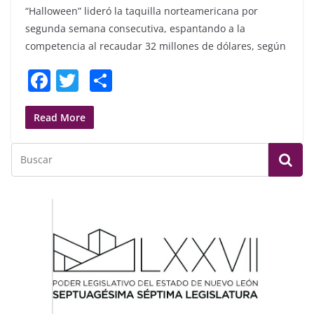
“Halloween” lideró la taquilla norteamericana por
segunda semana consecutiva, espantando a la
competencia al recaudar 32 millones de dólares, según
F
T
S
a
w
h
c
itt
ar
Read More
e
er
e
b
o
o
k