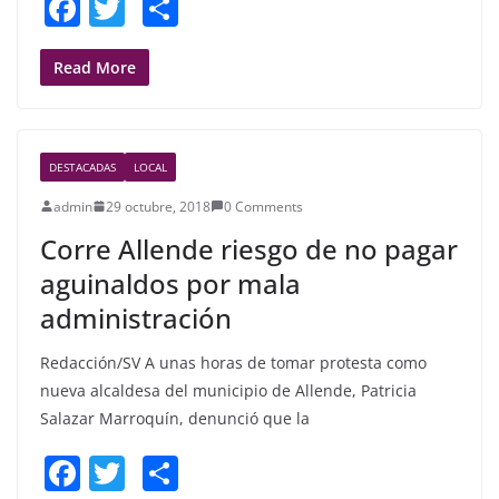
F
T
S
a
w
h
c
itt
ar
Read More
e
er
e
b
DESTACADAS
LOCAL
o
admin
29 octubre, 2018
0 Comments
o
Corre Allende riesgo de no pagar
k
aguinaldos por mala
administración
Redacción/SV A unas horas de tomar protesta como
nueva alcaldesa del municipio de Allende, Patricia
Salazar Marroquín, denunció que la
F
T
S