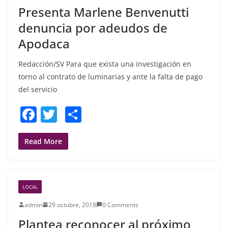
Presenta Marlene Benvenutti
k
denuncia por adeudos de
Apodaca
Redacción/SV Para que exista una investigación en
torno al contrato de luminarias y ante la falta de pago
del servicio
F
T
S
a
w
h
c
itt
ar
Read More
e
er
e
b
LOCAL
o
admin
29 octubre, 2018
0 Comments
o
Plantea reconocer al próximo