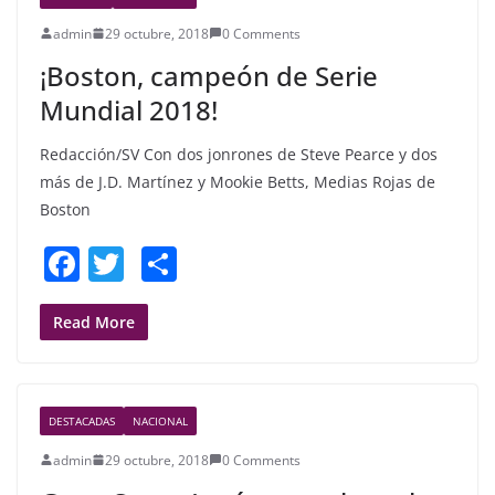
o
admin
29 octubre, 2018
0 Comments
o
¡Boston, campeón de Serie
k
Mundial 2018!
Redacción/SV Con dos jonrones de Steve Pearce y dos
más de J.D. Martínez y Mookie Betts, Medias Rojas de
Boston
F
T
S
a
w
h
c
itt
ar
Read More
e
er
e
b
DESTACADAS
NACIONAL
o
admin
29 octubre, 2018
0 Comments
o