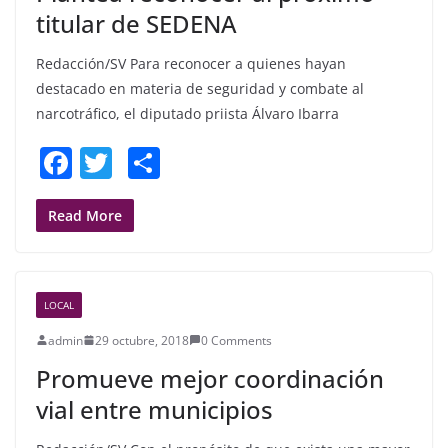
k
titular de SEDENA
Redacción/SV Para reconocer a quienes hayan
destacado en materia de seguridad y combate al
narcotráfico, el diputado priista Álvaro Ibarra
F
T
S
a
w
h
c
itt
ar
Read More
e
er
e
b
LOCAL
o
admin
29 octubre, 2018
0 Comments
o
Promueve mejor coordinación
k
vial entre municipios