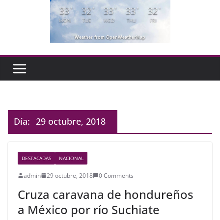
33
32
33
33
32
°
°
°
°
°
MON
TUE
WED
THU
FRI
Weather from OpenWeatherMap
Día:
29 octubre, 2018
DESTACADAS
NACIONAL
admin
29 octubre, 2018
0 Comments
Cruza caravana de hondureños
a México por río Suchiate