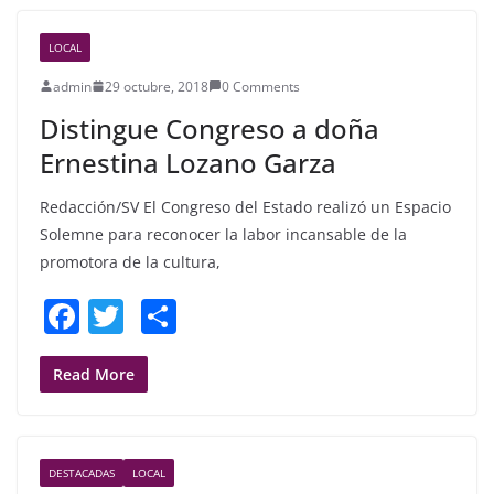
b
LOCAL
o
admin
29 octubre, 2018
0 Comments
o
Distingue Congreso a doña
k
Ernestina Lozano Garza
Redacción/SV El Congreso del Estado realizó un Espacio
Solemne para reconocer la labor incansable de la
promotora de la cultura,
F
T
S
a
w
h
c
itt
ar
Read More
e
er
e
b
DESTACADAS
LOCAL
o