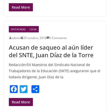
a
w
h
c
itt
ar
Read More
e
er
e
b
DESTACADAS
LOCAL
o
admin
29 octubre, 2018
0 Comments
o
Acusan de saqueo al aún líder
k
del SNTE, Juan Díaz de la Torre
Redacción/SV Maestros del Sindicato Nacional de
Trabajadores de la Educación (SNTE) aseguraron que el
todavía dirigente, Juan Díaz de la
F
T
S
a
w
h
c
itt
ar
Read More