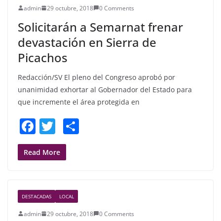
admin
29 octubre, 2018
0 Comments
o
Solicitarán a Semarnat frenar
k
devastación en Sierra de
Picachos
Redacción/SV El pleno del Congreso aprobó por
unanimidad exhortar al Gobernador del Estado para
que incremente el área protegida en
F
T
S
a
w
h
c
itt
ar
Read More
e
er
e
b
DESTACADAS
LOCAL
o
admin
29 octubre, 2018
0 Comments
o