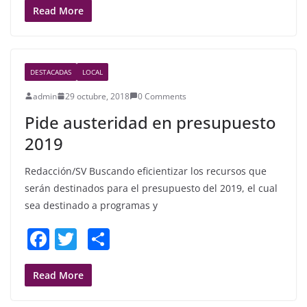
c
itt
ar
Read More
e
er
e
b
DESTACADAS
LOCAL
o
admin
29 octubre, 2018
0 Comments
o
Pide austeridad en presupuesto
k
2019
Redacción/SV Buscando eficientizar los recursos que
serán destinados para el presupuesto del 2019, el cual
sea destinado a programas y
F
T
S
a
w
h
c
itt
ar
Read More
e
er
e