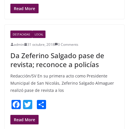
a
w
h
c
itt
ar
Read More
e
er
e
b
DESTACADAS
LOCAL
o
admin
31 octubre, 2018
0 Comments
o
Da Zeferino Salgado pase de
k
revista; reconoce a policías
Redacción/SV En su primera acto como Presidente
Municipal de San Nicolás, Zeferino Salgado Almaguer
realizó pase de revista a los
F
T
S
a
w
h
c
itt
ar
Read More