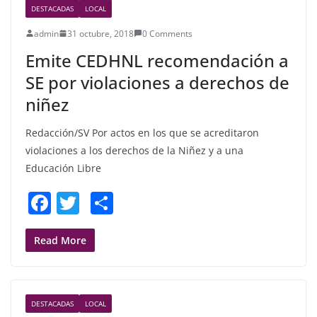
DESTACADAS
LOCAL
o
admin
31 octubre, 2018
0 Comments
o
Emite CEDHNL recomendación a
k
SE por violaciones a derechos de
niñez
Redacción/SV Por actos en los que se acreditaron
violaciones a los derechos de la Niñez y a una
Educación Libre
F
T
S
a
w
h
c
itt
ar
Read More
e
er
e
b
DESTACADAS
LOCAL
o