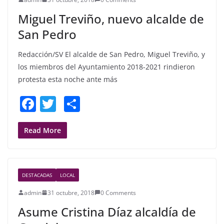
o
Miguel Treviño, nuevo alcalde de
k
San Pedro
Redacción/SV El alcalde de San Pedro, Miguel Treviño, y
los miembros del Ayuntamiento 2018-2021 rindieron
protesta esta noche ante más
F
T
S
a
w
h
c
itt
ar
Read More
e
er
e
b
DESTACADAS
LOCAL
o
admin
31 octubre, 2018
0 Comments
o
Asume Cristina Díaz alcaldía de
k