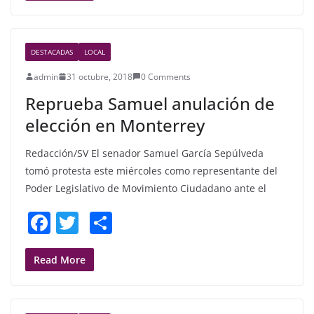
e
er
e
b
DESTACADAS
LOCAL
o
admin
31 octubre, 2018
0 Comments
o
Reprueba Samuel anulación de
k
elección en Monterrey
Redacción/SV El senador Samuel García Sepúlveda
tomó protesta este miércoles como representante del
Poder Legislativo de Movimiento Ciudadano ante el
F
T
S
a
w
h
c
itt
ar
Read More
e
er
e
b