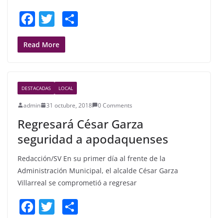
F
T
S
a
w
h
c
itt
ar
Read More
e
er
e
b
DESTACADAS
LOCAL
o
admin
31 octubre, 2018
0 Comments
o
Regresará César Garza
k
seguridad a apodaquenses
Redacción/SV En su primer día al frente de la
Administración Municipal, el alcalde César Garza
Villarreal se comprometió a regresar
F
T
S