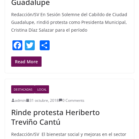
Guadalupe
Redacción/SV En Sesión Solemne del Cabildo de Ciudad
Guadalupe, rindió protesta como Presidenta Municipal,
Cristina Díaz Salazar para el período
F
T
S
a
w
h
c
itt
ar
Read More
e
er
e
b
DESTACADAS
LOCAL
o
admin
31 octubre, 2018
0 Comments
o
Rinde protesta Heriberto
k
Treviño Cantú
Redacción/SV El bienestar social y mejoras en el sector