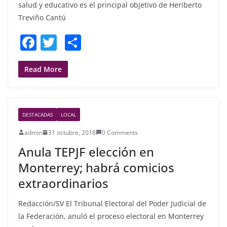
salud y educativo es el principal objetivo de Heriberto
Treviño Cantú
F
T
S
a
w
h
c
itt
ar
Read More
e
er
e
b
DESTACADAS
LOCAL
o
admin
31 octubre, 2018
0 Comments
o
Anula TEPJF elección en
k
Monterrey; habrá comicios
extraordinarios
Redacción/SV El Tribunal Electoral del Poder Judicial de
la Federación, anuló el proceso electoral en Monterrey