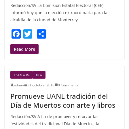
Redacción/SV La Comisión Estatal Electoral (CEE)
informó hoy que la elección extraordinaria para la
alcaldía de la ciudad de Monterrey
F
T
S
a
w
h
c
itt
ar
Read More
e
er
e
b
DESTACADAS
LOCAL
o
admin
31 octubre, 2018
0 Comments
o
Promueve UANL tradición del
k
Día de Muertos con arte y libros
Redacción/SV A fin de promover y reforzar las
festividades del tradicional Día de Muertos, la