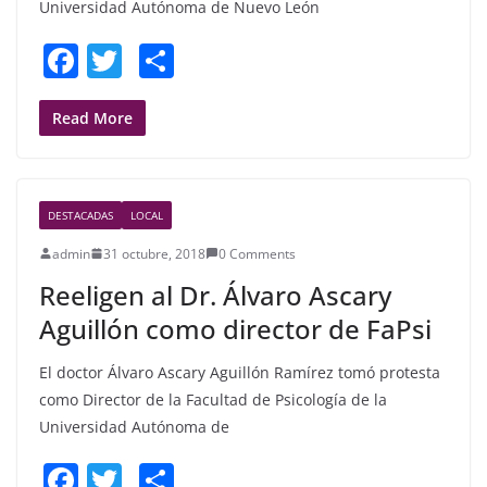
Universidad Autónoma de Nuevo León
F
T
S
a
w
h
c
itt
ar
Read More
e
er
e
b
DESTACADAS
LOCAL
o
admin
31 octubre, 2018
0 Comments
o
Reeligen al Dr. Álvaro Ascary
k
Aguillón como director de FaPsi
El doctor Álvaro Ascary Aguillón Ramírez tomó protesta
como Director de la Facultad de Psicología de la
Universidad Autónoma de
F
T
S