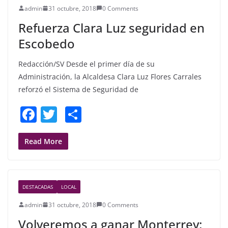
admin
31 octubre, 2018
0 Comments
o
Refuerza Clara Luz seguridad en
k
Escobedo
Redacción/SV Desde el primer día de su
Administración, la Alcaldesa Clara Luz Flores Carrales
reforzó el Sistema de Seguridad de
F
T
S
a
w
h
c
itt
ar
Read More
e
er
e
b
DESTACADAS
LOCAL
o
admin
31 octubre, 2018
0 Comments
o
Volveremos a ganar Monterrey: