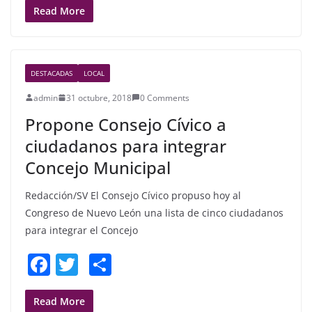
c
itt
ar
Read More
e
er
e
b
DESTACADAS
LOCAL
o
admin
31 octubre, 2018
0 Comments
o
Propone Consejo Cívico a
k
ciudadanos para integrar
Concejo Municipal
Redacción/SV El Consejo Cívico propuso hoy al
Congreso de Nuevo León una lista de cinco ciudadanos
para integrar el Concejo
F
T
S
a
w
h
c
itt
ar
Read More