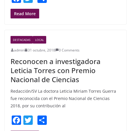
a
w
h
c
itt
ar
Read More
e
er
e
b
DESTACADAS
LOCAL
o
admin
31 octubre, 2018
0 Comments
o
Reconocen a investigadora
k
Leticia Torres con Premio
Nacional de Ciencias
Redacción/SV La doctora Leticia Miriam Torres Guerra
fue reconocida con el Premio Nacional de Ciencias
2018, por su contribución al
F
T
S
a
w
h