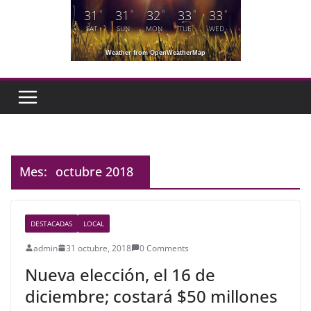
31
31
32
33
33
°
°
°
°
°
SAT
SUN
MON
TUE
WED
Weather from OpenWeatherMap
Mes:
octubre 2018
DESTACADAS
LOCAL
admin
31 octubre, 2018
0 Comments
Nueva elección, el 16 de
diciembre; costará $50 millones