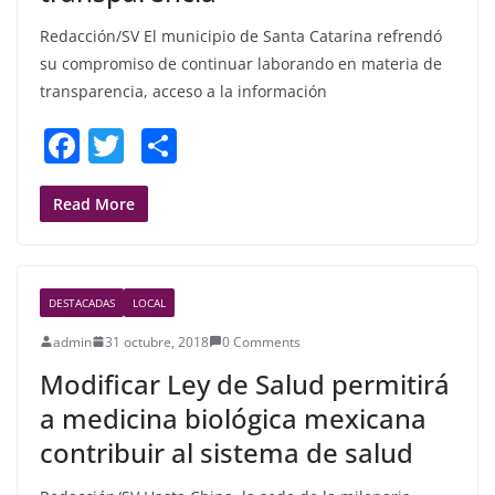
Redacción/SV El municipio de Santa Catarina refrendó
su compromiso de continuar laborando en materia de
transparencia, acceso a la información
F
T
S
a
w
h
c
itt
ar
Read More
e
er
e
b
DESTACADAS
LOCAL
o
admin
31 octubre, 2018
0 Comments
o
Modificar Ley de Salud permitirá
k
a medicina biológica mexicana
contribuir al sistema de salud