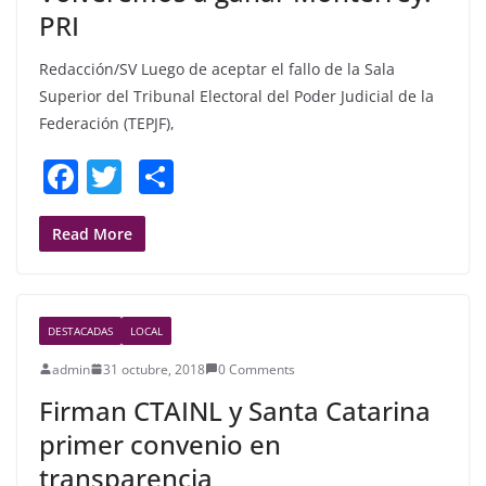
k
PRI
Redacción/SV Luego de aceptar el fallo de la Sala
Superior del Tribunal Electoral del Poder Judicial de la
Federación (TEPJF),
F
T
S
a
w
h
c
itt
ar
Read More
e
er
e
b
DESTACADAS
LOCAL
o
admin
31 octubre, 2018
0 Comments
o
Firman CTAINL y Santa Catarina
k
primer convenio en
transparencia