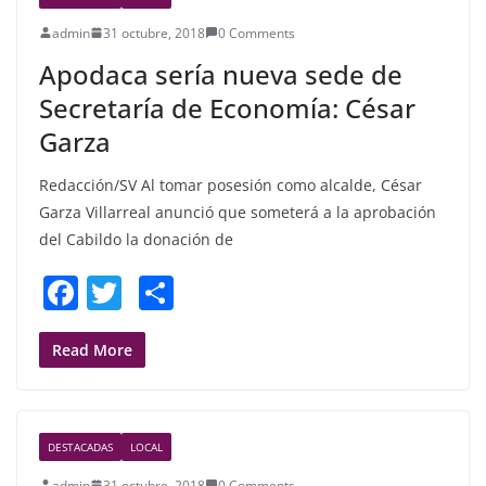
o
admin
31 octubre, 2018
0 Comments
o
Apodaca sería nueva sede de
k
Secretaría de Economía: César
Garza
Redacción/SV Al tomar posesión como alcalde, César
Garza Villarreal anunció que someterá a la aprobación
del Cabildo la donación de
F
T
S
a
w
h
c
itt
ar
Read More
e
er
e
b
DESTACADAS
LOCAL
o
admin
31 octubre, 2018
0 Comments