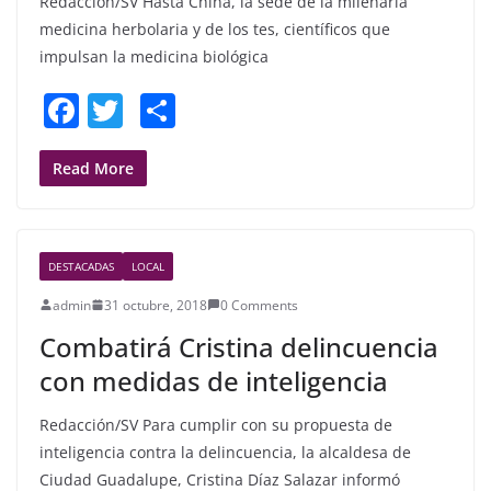
Redacción/SV Hasta China, la sede de la milenaria
medicina herbolaria y de los tes, científicos que
impulsan la medicina biológica
F
T
S
a
w
h
c
itt
ar
Read More
e
er
e
b
DESTACADAS
LOCAL
o
admin
31 octubre, 2018
0 Comments
o
Combatirá Cristina delincuencia
k
con medidas de inteligencia
Redacción/SV Para cumplir con su propuesta de
inteligencia contra la delincuencia, la alcaldesa de
Ciudad Guadalupe, Cristina Díaz Salazar informó