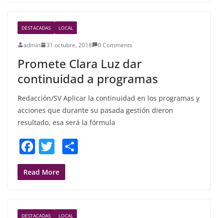
e
er
e
b
DESTACADAS
LOCAL
o
admin
31 octubre, 2018
0 Comments
o
Promete Clara Luz dar
k
continuidad a programas
Redacción/SV Aplicar la continuidad en los programas y
acciones que durante su pasada gestión dieron
resultado, esa será la fórmula
F
T
S
a
w
h
c
itt
ar
Read More
e
er
e
b
DESTACADAS
LOCAL