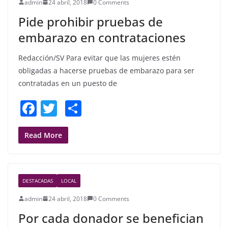
admin
24 abril, 2018
0 Comments
o
Pide prohibir pruebas de
k
embarazo en contrataciones
Redacción/SV Para evitar que las mujeres estén
obligadas a hacerse pruebas de embarazo para ser
contratadas en un puesto de
F
T
S
a
w
h
c
itt
ar
Read More
e
er
e
b
DESTACADAS
LOCAL
o
admin
24 abril, 2018
0 Comments
o
Por cada donador se benefician
k