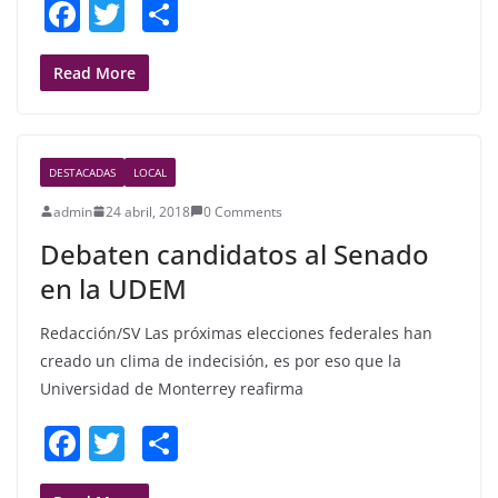
F
T
S
a
w
h
c
itt
ar
Read More
e
er
e
b
DESTACADAS
LOCAL
o
admin
24 abril, 2018
0 Comments
o
Debaten candidatos al Senado
k
en la UDEM
Redacción/SV Las próximas elecciones federales han
creado un clima de indecisión, es por eso que la
Universidad de Monterrey reafirma
F
T
S
a
w
h