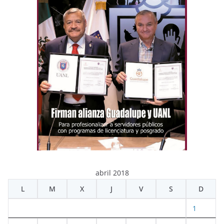
abril 2018
L
M
X
J
V
S
D
1