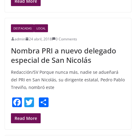
c
itt
ar
Read More
e
er
e
b
DESTACADAS
LOCAL
o
admin
24 abril, 2018
0 Comments
o
Nombra PRI a nuevo delegado
k
especial de San Nicolás
Redacción/SV Porque nunca más, nadie se adueñará
del PRI en San Nicolás, su dirigente estatal, Pedro Pablo
Treviño, nombró este
F
T
S
a
w
h
c
itt
ar
Read More
e
er
e