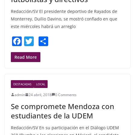
Redacción/SV El presidente deportivo de Rayados de
Monterrey, Duilio Davino, se mostró confiado en que
este miércoles habrá un arreglo
F
T
S
a
w
h
c
itt
ar
Read More
e
er
e
b
DESTACADAS
LOCAL
o
admin
24 abril, 2018
0 Comments
o
Se compromete Mendoza con
k
estudiantes de la UDEM
Redacción/SV En su participación en el Diálogo UDEM