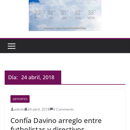
30
32
31
32
33
°
°
°
°
°
THU
FRI
SAT
SUN
MON
Weather from OpenWeatherMap
Día:
24 abril, 2018
DEPORTES
admin
24 abril, 2018
0 Comments
Confía Davino arreglo entre
futbolistas y directivos