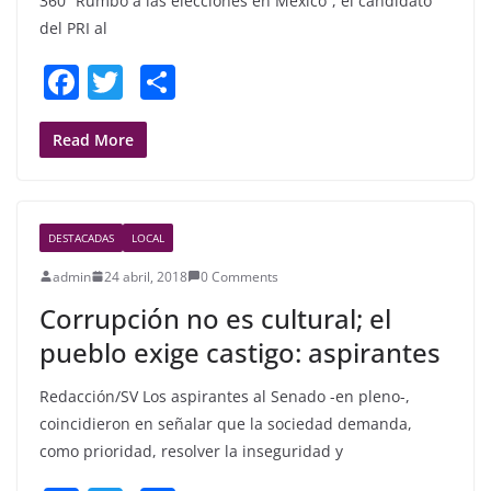
360 “Rumbo a las elecciones en México”, el candidato
del PRI al
F
T
S
a
w
h
c
itt
ar
Read More
e
er
e
b
DESTACADAS
LOCAL
o
admin
24 abril, 2018
0 Comments
o
Corrupción no es cultural; el
k
pueblo exige castigo: aspirantes
Redacción/SV Los aspirantes al Senado -en pleno-,
coincidieron en señalar que la sociedad demanda,
como prioridad, resolver la inseguridad y