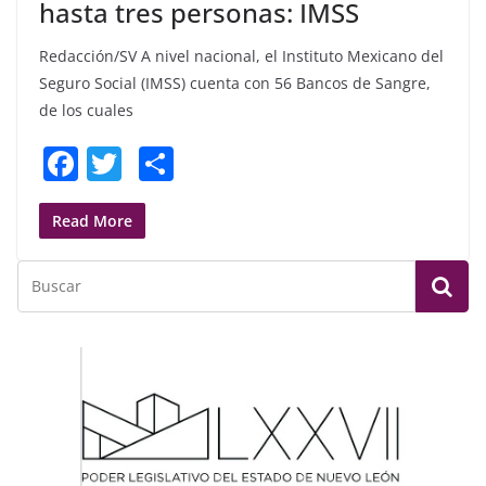
hasta tres personas: IMSS
Redacción/SV A nivel nacional, el Instituto Mexicano del
Seguro Social (IMSS) cuenta con 56 Bancos de Sangre,
de los cuales
F
T
S
a
w
h
c
itt
ar
Read More
e
er
e
b
o
o
k