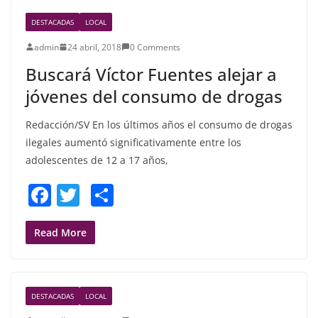
b
DESTACADAS
LOCAL
o
admin
24 abril, 2018
0 Comments
o
Buscará Víctor Fuentes alejar a
k
jóvenes del consumo de drogas
Redacción/SV En los últimos años el consumo de drogas
ilegales aumentó significativamente entre los
adolescentes de 12 a 17 años,
F
T
S
a
w
h
c
itt
ar
Read More
e
er
e
b
DESTACADAS
LOCAL
o