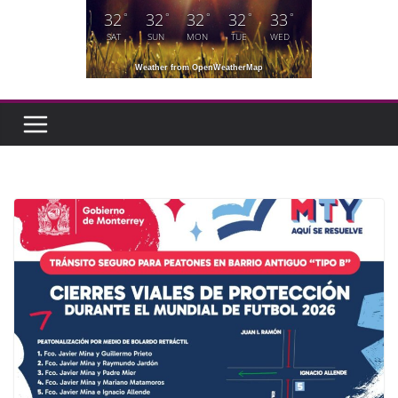
32
32
32
32
33
°
°
°
°
°
SAT
SUN
MON
TUE
WED
Weather from OpenWeatherMap