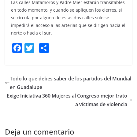
Las calles Matamoros y Padre Mier estarán transitables
en todo momento, y cuando se apliquen los cierres, si
se circula por alguna de éstas dos calles solo se
impedirá el acceso a las arterias que se dirigen hacia el
norte o hacia el sur.
F
T
S
a
w
h
c
itt
ar
e
er
e
Todo lo que debes saber de los partidos del Mundial
b
en Guadalupe
o
Exige Iniciativa 360 Mujeres al Congreso mejor trato
o
a víctimas de violencia
k
Deja un comentario